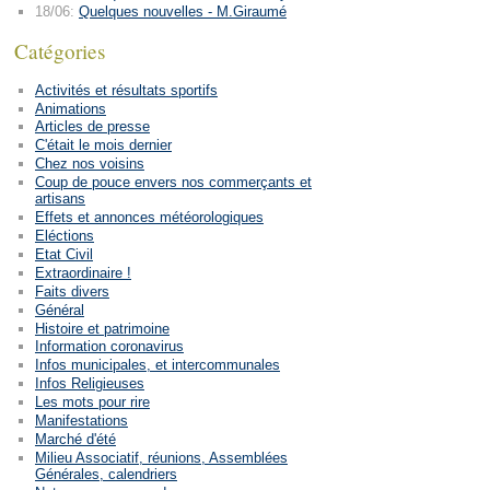
18/06:
Quelques nouvelles - M.Giraumé
Catégories
Activités et résultats sportifs
Animations
Articles de presse
C'était le mois dernier
Chez nos voisins
Coup de pouce envers nos commerçants et
artisans
Effets et annonces météorologiques
Eléctions
Etat Civil
Extraordinaire !
Faits divers
Général
Histoire et patrimoine
Information coronavirus
Infos municipales, et intercommunales
Infos Religieuses
Les mots pour rire
Manifestations
Marché d'été
Milieu Associatif, réunions, Assemblées
Générales, calendriers