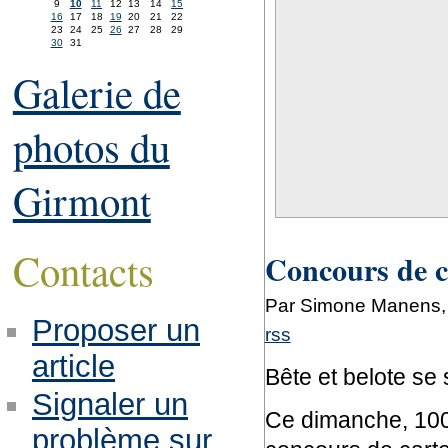
9
10
11
12
13
14
15
16
17
18
19
20
21
22
23
24
25
26
27
28
29
30
31
Galerie de
photos du
Girmont
Contacts
Concours de ca
Par Simone Manens, 
Proposer un
rss
article
Bête et belote se 
Signaler un
Ce dimanche, 100
problème sur