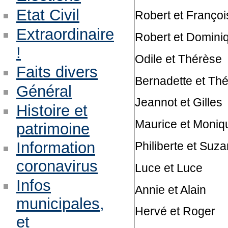
Etat Civil
Robert et Françoi
Extraordinaire
Robert et Domini
!
Odile et Thérèse
Faits divers
Bernadette et Th
Général
Jeannot et Gilles
Histoire et
Maurice et Moniq
patrimoine
Information
Philiberte et Suz
coronavirus
Luce et Luce
Infos
Annie et Alain
municipales,
Hervé et Roger
et