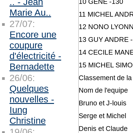
.. - Jean
10 GENE -130
Marie Au..
11 MICHEL ANDR
27/07:
12 NONO LYONN
Encore une
13 GUY ANDRE -
coupure
14 CECILE MANEN
d'électricité -
15 MICHEL SIMO
Bernadette
26/06:
Classement de la 
Quelques
Nom de l'equipe
nouvelles -
Bruno et J-louis
Iung
Serge et Michel
Christine
Denis et Claude
19/06: