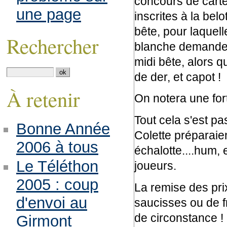
concours de carte
une page
inscrites à la bel
bête, pour laquelle
Rechercher
blanche demande, 
midi bête, alors qu
de der, et capot !
À retenir
On notera une for
Tout cela s'est p
Bonne Année
Colette préparaie
2006 à tous
échalotte....hum, 
Le Téléthon
joueurs.
2005 : coup
La remise des pri
d'envoi au
saucisses ou de f
de circonstance !
Girmont