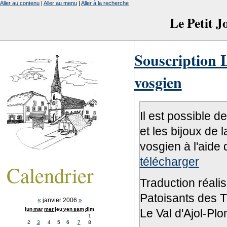
Aller au contenu
|
Aller au menu
|
Aller à la recherche
Le Petit 
Souscription L
vosgien
Il est possible d
et les bijoux de 
vosgien à l'aide 
télécharger
Calendrier
Traduction réali
Patoisants des Tr
«
janvier 2006
»
lun
mar
mer
jeu
ven
sam
dim
Le Val d'Ajol-Pl
1
2
3
4
5
6
7
8