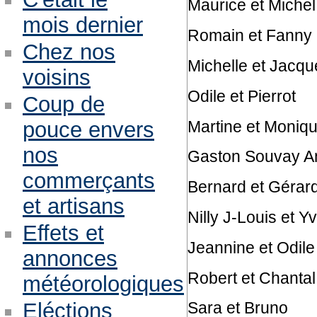
Maurice et Michel
mois dernier
Romain et Fanny
Chez nos
Michelle et Jacqu
voisins
Odile et Pierrot
Coup de
Martine et Moniq
pouce envers
nos
Gaston Souvay A
commerçants
Bernard et Gérar
et artisans
Nilly J-Louis et Y
Effets et
Jeannine et Odile
annonces
Robert et Chantal
météorologiques
Eléctions
Sara et Bruno