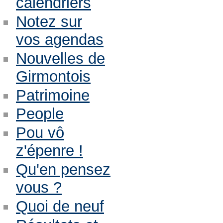
calendriers
Notez sur
vos agendas
Nouvelles de
Girmontois
Patrimoine
People
Pou vô
z'épenre !
Qu'en pensez
vous ?
Quoi de neuf