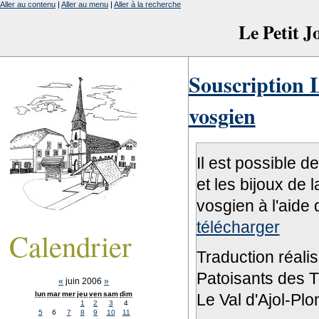
Aller au contenu
|
Aller au menu
|
Aller à la recherche
Le Petit 
Souscription L
vosgien
Il est possible d
et les bijoux de 
vosgien à l'aide 
télécharger
Calendrier
Traduction réali
Patoisants des Tr
«
juin 2006
»
lun
mar
mer
jeu
ven
sam
dim
Le Val d'Ajol-Pl
1
2
3
4
5
6
7
8
9
10
11