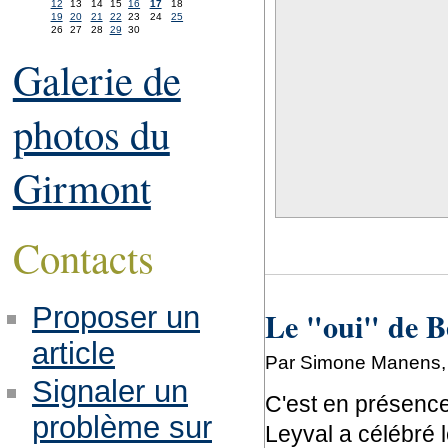
12
13
14
15
16
17
18
19
20
21
22
23
24
25
26
27
28
29
30
Galerie de
photos du
Girmont
Contacts
Proposer un
Le "oui" de B
article
Par Simone Manens, 
Signaler un
C'est en présence
problème sur
Leyval a célébré 