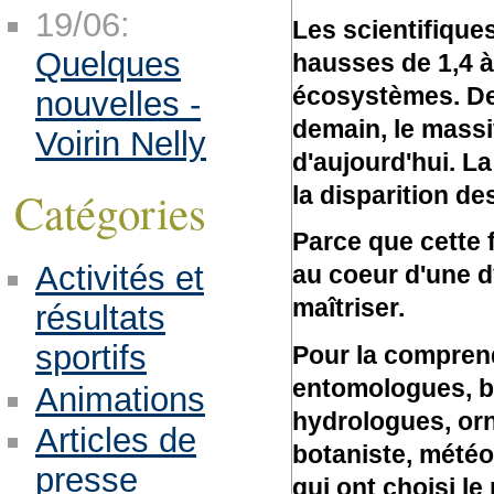
19/06:
Les scientifiques
Quelques
hausses de 1,4 à
écosystèmes. De f
nouvelles -
demain, le mass
Voirin Nelly
d'aujourd'hui. L
la disparition de
Catégories
Parce que cette 
Activités et
au coeur d'une d
maîtriser.
résultats
sportifs
Pour la comprendr
entomologues, b
Animations
hydrologues, or
Articles de
botaniste, météo
presse
qui ont choisi l