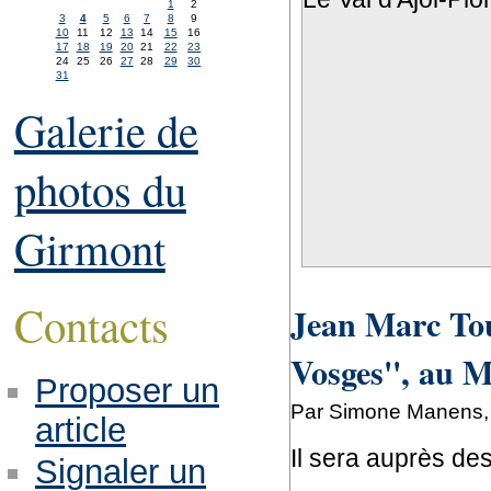
1
2
3
4
5
6
7
8
9
10
11
12
13
14
15
16
17
18
19
20
21
22
23
24
25
26
27
28
29
30
31
Galerie de
photos du
Girmont
Contacts
Jean Marc Tous
Vosges'', au 
Proposer un
Par Simone Manens, m
article
Il sera auprès des
Signaler un