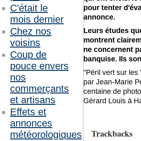
C'était le
pour tenter d'év
annonce.
mois dernier
Chez nos
Leurs études que
montrent claire
voisins
ne concernent pa
Coup de
banquise. Ils son
pouce envers
"Péril vert sur le
nos
par Jean-Marie Pe
commerçants
centaine de photo
et artisans
Gérard Louis à H
Effets et
annonces
Trackbacks
météorologiques