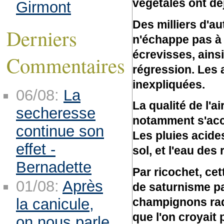
végétales ont dé
Girmont
Des milliers d'a
Derniers
n'échappe pas à c
écrevisses, ainsi
Commentaires
régression. Les 
inexpliquées.
06/08:
La
La qualité de l'ai
secheresse
notamment s'accr
continue son
Les pluies acide
effet -
sol, et l'eau des
Bernadette
Par ricochet, ce
01/08:
Après
de saturnisme pa
la canicule,
champignons radi
que l'on croyait
on nous parle