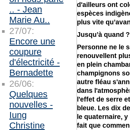
d'ailleurs ont c
.. - Jean
espèces indigène
Marie Au..
plus vite qu’avan
27/07:
Jusqu’à quand ?
Encore une
Personne ne le s
coupure
renouvellent plu
d'électricité -
en plein chamba
Bernadette
champignons son
autre fléau s'an
26/06:
dans l'atmosphèr
Quelques
l'effet de serre 
nouvelles -
bleue. Les dix d
Iung
le quaternaire, 
Christine
fait que commen