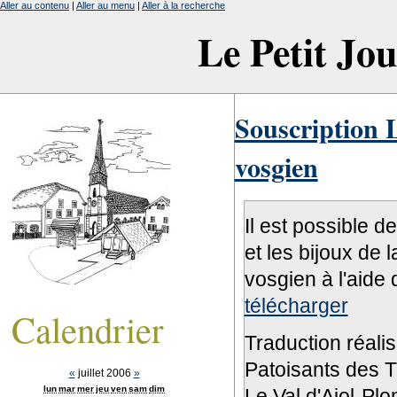
Aller au contenu
|
Aller au menu
|
Aller à la recherche
Le Petit Jo
Souscription L
vosgien
Il est possible d
et les bijoux de 
vosgien à l'aide 
télécharger
Calendrier
Traduction réali
Patoisants des Tr
«
juillet 2006
»
lun
mar
mer
jeu
ven
sam
dim
Le Val d'Ajol-Pl