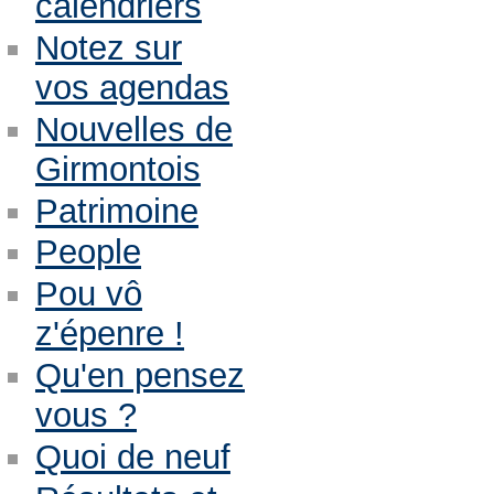
calendriers
Notez sur
vos agendas
Nouvelles de
Girmontois
Patrimoine
People
Pou vô
z'épenre !
Qu'en pensez
vous ?
Quoi de neuf