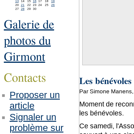
13
14
15
16
17
18
19
20
21
22
23
24
25
26
27
28
29
30
Galerie de
photos du
Girmont
Contacts
Les bénévoles
Par Simone Manens, 
Proposer un
Moment de reconn
article
les bénévoles.
Signaler un
Ce samedi, l'Assoc
problème sur