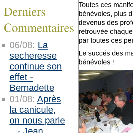
Toutes ces manif
Derniers
bénévoles, plus d
devenus des profe
Commentaires
retrouvée chaque
par toutes ces per
06/08:
La
Le succés des man
secheresse
bénévoles !
continue son
effet -
Bernadette
01/08:
Après
la canicule,
on nous parle
.. - Jean