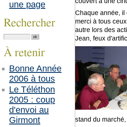
couvert à une cin
une page
Chaque année, il e
Rechercher
merci à tous ceu
autre lors des act
Jean, feux d'artif
À retenir
Bonne Année
2006 à tous
Le Téléthon
2005 : coup
d'envoi au
Girmont
stand du marché, 