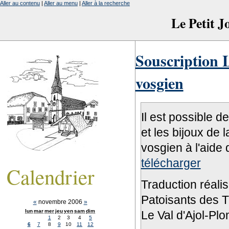
Aller au contenu
|
Aller au menu
|
Aller à la recherche
Le Petit 
Souscription L
vosgien
Il est possible d
et les bijoux de 
vosgien à l'aide 
télécharger
Calendrier
Traduction réali
Patoisants des Tr
«
novembre 2006
»
lun
mar
mer
jeu
ven
sam
dim
Le Val d'Ajol-Pl
1
2
3
4
5
6
7
8
9
10
11
12