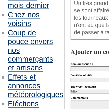
Un très grand 
mois dernier
se sont affair
Chez nos
les fourneaux 
voisins
n'ont eu que l
Coup de
de passer à ta
pouce envers
nos
Ajouter un c
commerçants
Nom ou pseudo :
et artisans
Effets et
Email (facultatif) :
annonces
Site Web (facultatif) :
météorologiques
Commentaire :
Eléctions