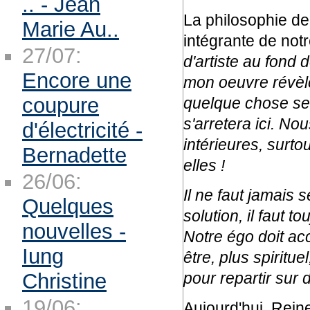
.. - Jean
La philosophie de 
Marie Au..
intégrante de not
27/07:
d'artiste au fond
Encore une
mon oeuvre révèle
coupure
quelque chose se 
s'arretera ici. No
d'électricité -
intérieures, surt
Bernadette
elles !
26/06:
Il ne faut jamais s
Quelques
solution, il faut t
nouvelles -
Notre égo doit ac
Iung
être, plus spiritue
Christine
pour repartir sur 
19/06:
Aujourd'hui, Rein