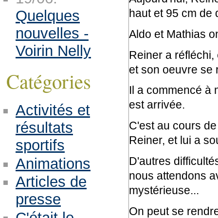
haut et 95 cm de 
Quelques
nouvelles -
Aldo et Mathias on
Voirin Nelly
Reiner a réfléchi,
et son oeuvre se 
Catégories
Il a commencé à m
est arrivée.
Activités et
résultats
C'est au cours de
Reiner, et lui a so
sportifs
D'autres difficulté
Animations
nous attendons av
Articles de
mystérieuse...
presse
On peut se rendre 
C'était le