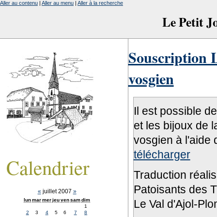
Aller au contenu
|
Aller au menu
|
Aller à la recherche
Le Petit 
Souscription L
vosgien
Il est possible d
et les bijoux de 
vosgien à l'aide 
télécharger
Calendrier
Traduction réali
Patoisants des Tr
«
juillet 2007
»
lun
mar
mer
jeu
ven
sam
dim
Le Val d'Ajol-Pl
1
2
3
4
5
6
7
8