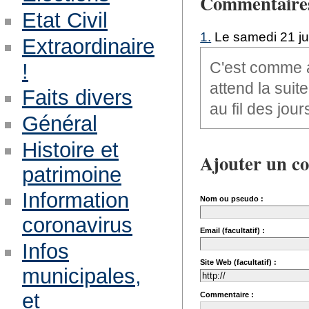
Commentaire
Etat Civil
1.
Le samedi 21 jui
Extraordinaire
C'est comme a
!
attend la suit
Faits divers
au fil des jour
Général
Histoire et
Ajouter un c
patrimoine
Information
Nom ou pseudo :
coronavirus
Email (facultatif) :
Infos
Site Web (facultatif) :
municipales,
et
Commentaire :