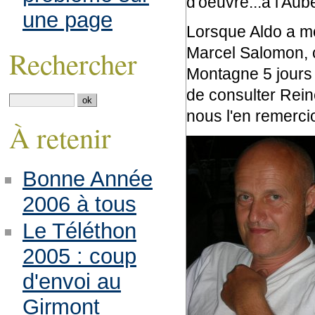
d'oeuvre...à l'Aub
une page
Lorsque Aldo a mo
Marcel Salomon, ce
Rechercher
Montagne 5 jours 
de consulter Reine
nous l'en remerc
À retenir
Bonne Année
2006 à tous
Le Téléthon
2005 : coup
d'envoi au
Girmont