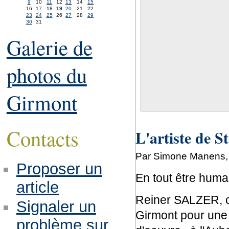
9
10
11
12
13
14
15
16
17
18
19
20
21
22
23
24
25
26
27
28
29
30
31
Galerie de
photos du
Girmont
Contacts
L'artiste de St
Par Simone Manens, j
Proposer un
En tout être humain
article
Reiner SALZER, ce
Signaler un
Girmont pour une 
problème sur