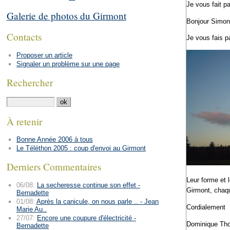
Je vous fait pa
Galerie de photos du Girmont
Bonjour Simon
Contacts
Je vous fais p
Proposer un article
Signaler un problème sur une page
Rechercher
À retenir
Bonne Année 2006 à tous
Le Téléthon 2005 : coup d'envoi au Girmont
Derniers Commentaires
Leur forme et l
06/08:
La secheresse continue son effet -
Girmont, chaqu
Bernadette
01/08:
Après la canicule, on nous parle .. - Jean
Cordialement
Marie Au..
27/07:
Encore une coupure d'électricité -
Dominique Th
Bernadette