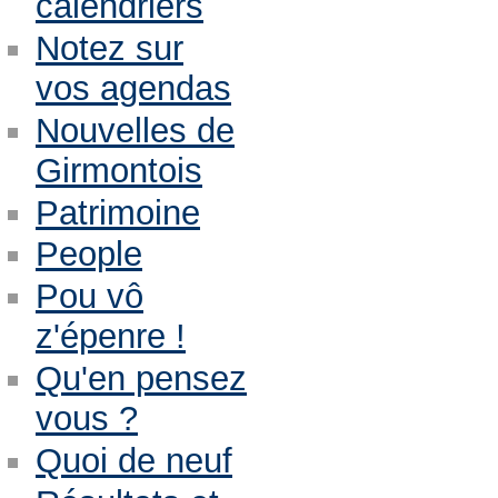
calendriers
Notez sur
vos agendas
Nouvelles de
Girmontois
Patrimoine
People
Pou vô
z'épenre !
Qu'en pensez
vous ?
Quoi de neuf