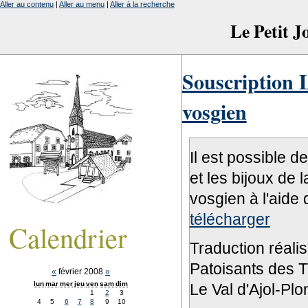
Aller au contenu
|
Aller au menu
|
Aller à la recherche
Le Petit 
Souscription L
vosgien
Il est possible d
et les bijoux de 
vosgien à l'aide 
télécharger
Calendrier
Traduction réali
Patoisants des Tr
«
février 2008
»
lun
mar
mer
jeu
ven
sam
dim
Le Val d'Ajol-Pl
1
2
3
4
5
6
7
8
9
10