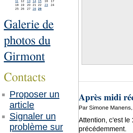
11
12
13
14
15
16
17
18
19
20
21
22
23
24
25
26
27
28
29
Galerie de
photos du
Girmont
Contacts
Proposer un
Après midi réc
article
Par Simone Manens, 
Signaler un
Attention, c'est le
problème sur
précédemment.