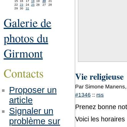
15
16
17
18
19
20
21
22
23
24
25
26
27
28
29
30
31
Galerie de
photos du
Girmont
Contacts
Vie religieuse
Par Simone Manens,
Proposer un
#1346
::
rss
article
Prenez bonne not
Signaler un
Voici les horaire
problème sur