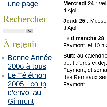
une page
Mercredi 24 :
Vei
d'Ajol
Rechercher
Jeudi 25 :
Messe d
d'Ajol
Le
dimanche 28
:
À retenir
Faymont, et 10 h 3
Suite au calendri
Bonne Année
peut d'ores et dé
2006 à tous
Faymont, et semai
Le Téléthon
des Rameaux sera
2005 : coup
Faymont.
d'envoi au
Girmont