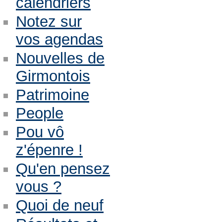
calendriers
Notez sur
vos agendas
Nouvelles de
Girmontois
Patrimoine
People
Pou vô
z'épenre !
Qu'en pensez
vous ?
Quoi de neuf