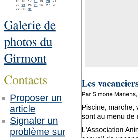
15
16
17
18
19
20
21
22
23
24
25
26
27
28
29
30
31
Galerie de
photos du
Girmont
Contacts
Les vacanciers
Par Simone Manens,
Proposer un
Piscine, marche, 
article
sont au menu de 
Signaler un
L'Association Ani
problème sur