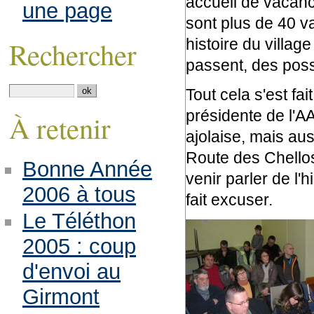
accueil de vacanci
une page
sont plus de 40 va
histoire du villag
Rechercher
passent, des possi
Tout cela s'est f
présidente de l'A
À retenir
ajolaise, mais au
Route des Chellos
Bonne Année
venir parler de l'h
2006 à tous
fait excuser.
Le Téléthon
2005 : coup
d'envoi au
Girmont