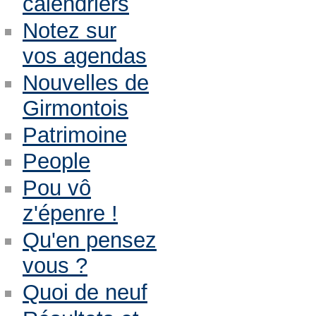
calendriers
Notez sur
vos agendas
Nouvelles de
Girmontois
Patrimoine
People
Pou vô
z'épenre !
Qu'en pensez
vous ?
Quoi de neuf