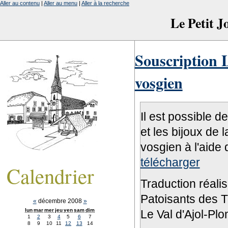
Aller au contenu
|
Aller au menu
|
Aller à la recherche
Le Petit 
Souscription L
vosgien
Il est possible d
et les bijoux de 
vosgien à l'aide 
télécharger
Calendrier
Traduction réali
Patoisants des Tr
«
décembre 2008
»
lun
mar
mer
jeu
ven
sam
dim
Le Val d'Ajol-Pl
1
2
3
4
5
6
7
8
9
10
11
12
13
14