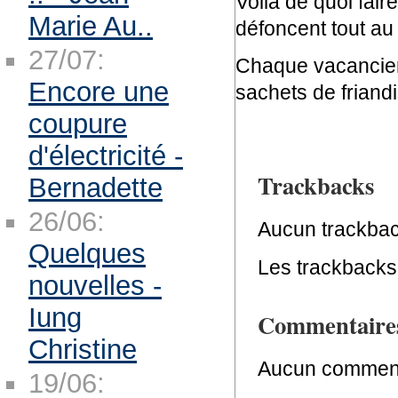
Voilà de quoi fair
Marie Au..
défoncent tout au 
27/07:
Chaque vacancier 
Encore une
sachets de friandi
coupure
d'électricité -
Trackbacks
Bernadette
26/06:
Aucun trackbac
Quelques
Les trackbacks 
nouvelles -
Iung
Commentaire
Christine
Aucun comment
19/06: