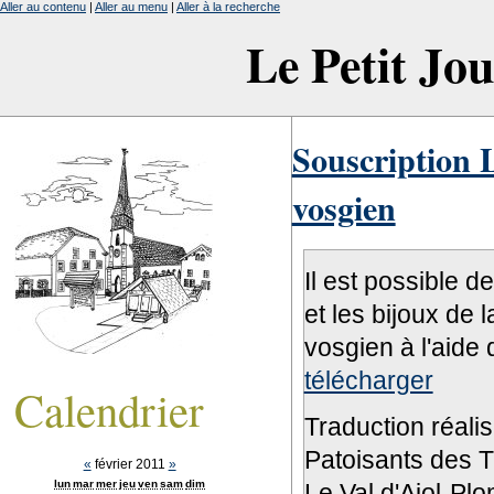
Aller au contenu
|
Aller au menu
|
Aller à la recherche
Le Petit Jo
Souscription L
vosgien
Il est possible d
et les bijoux de 
vosgien à l'aide 
télécharger
Calendrier
Traduction réali
Patoisants des Tr
«
février 2011
»
lun
mar
mer
jeu
ven
sam
dim
Le Val d'Ajol-Pl