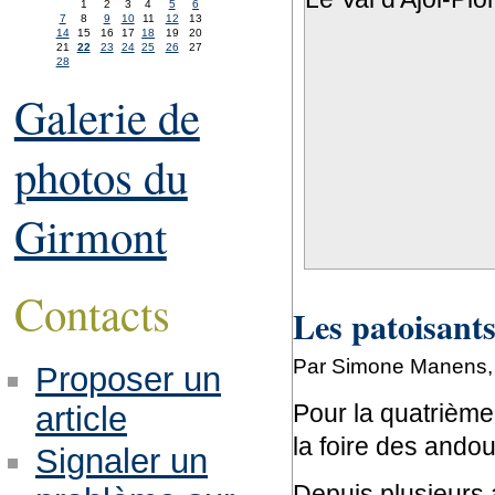
1
2
3
4
5
6
7
8
9
10
11
12
13
14
15
16
17
18
19
20
21
22
23
24
25
26
27
28
Galerie de
photos du
Girmont
Contacts
Les patoisants
Par Simone Manens, 
Proposer un
Pour la quatrième 
article
la foire des andou
Signaler un
Depuis plusieurs 