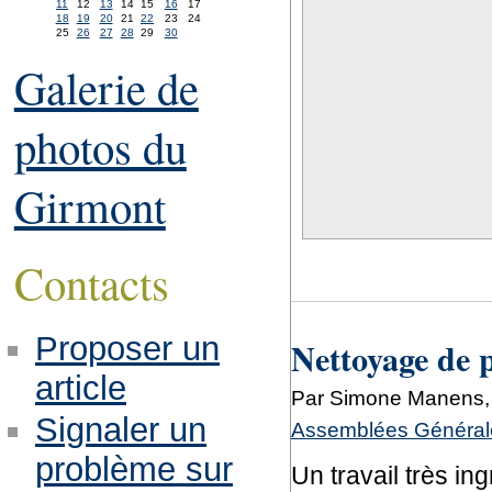
11
12
13
14
15
16
17
18
19
20
21
22
23
24
25
26
27
28
29
30
Galerie de
photos du
Girmont
Contacts
Proposer un
Nettoyage de 
article
Par Simone Manens, 
Signaler un
Assemblées Générale
problème sur
Un travail très in