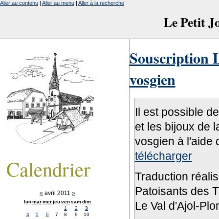
Aller au contenu
|
Aller au menu
|
Aller à la recherche
Le Petit 
Souscription L
vosgien
Il est possible d
et les bijoux de 
vosgien à l'aide 
télécharger
Calendrier
Traduction réali
Patoisants des Tr
«
avril 2011
»
lun
mar
mer
jeu
ven
sam
dim
Le Val d'Ajol-Pl
1
2
3
4
5
6
7
8
9
10