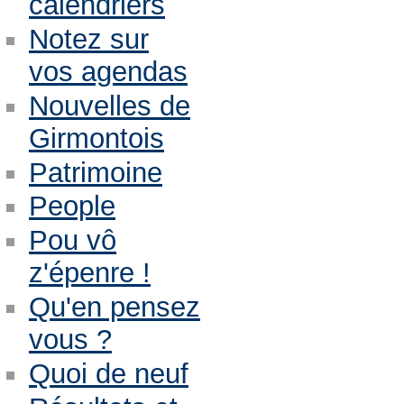
calendriers
Notez sur
vos agendas
Nouvelles de
Girmontois
Patrimoine
People
Pou vô
z'épenre !
Qu'en pensez
vous ?
Quoi de neuf