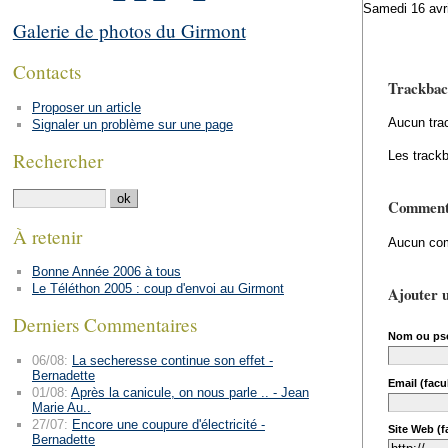
Samedi 16 avri
Galerie de photos du Girmont
Contacts
Trackbac
Proposer un article
Aucun tra
Signaler un problème sur une page
Rechercher
Les trackb
Comment
À retenir
Aucun com
Bonne Année 2006 à tous
Le Téléthon 2005 : coup d'envoi au Girmont
Ajouter 
Derniers Commentaires
Nom ou ps
06/08:
La secheresse continue son effet -
Bernadette
Email (facul
01/08:
Après la canicule, on nous parle .. - Jean
Marie Au..
27/07:
Encore une coupure d'électricité -
Site Web (fa
Bernadette