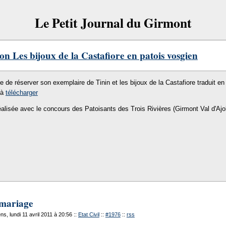
Le Petit Journal du Girmont
on Les bijoux de la Castafiore en patois vosgien
le de réserver son exemplaire de Tinin et les bijoux de la Castafiore traduit en 
 à
télécharger
éalisée avec le concours des Patoisants des Trois Rivières (Girmont Val d'Ajo
mariage
s, lundi 11 avril 2011 à 20:56
::
Etat Civil
::
#1976
::
rss