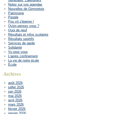
Générales, calendriers
Notez sur vos agendas
Nouvelles de Girmontois
Patrimoine
People
Pou vô z'épenre !
Qu'en pensez vous ?
Quoi de neuf
Résultats et infos scolaires
Résultats sportifs
Services de garde
Solidarité
Vu pour vous
L'après confinement
La vie de notre école
Ecole
Archives
août 2026
juillet 2026
juin 2026
mai 2026
avril 2026
mars 2026
février 2026
janvier 2026