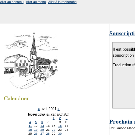
Aller au contenu
|
Aller au menu
|
Aller à la recherche
Souscripti
Il est possib
souscription
Traduction r
Calendrier
«
avril 2011
»
lun
mar
mer
jeu
ven
sam
dim
1
2
3
Prochain 
4
5
6
7
8
9
10
11
12
13
14
15
16
17
Par Simone Manen
18
19
20
21
22
23
24
25
26
27
28
29
30