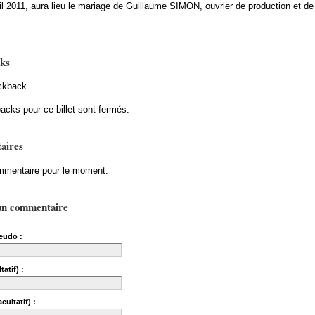
l 2011, aura lieu le mariage de Guillaume SIMON, ouvrier de production et de
ks
ckback.
acks pour ce billet sont fermés.
aires
mentaire pour le moment.
un commentaire
eudo :
tatif) :
cultatif) :