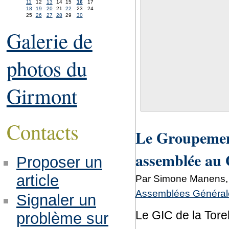
11
12
13
14
15
16
17
18
19
20
21
22
23
24
25
26
27
28
29
30
Galerie de
photos du
Girmont
Contacts
Le Groupement
assemblée au
Proposer un
article
Par Simone Manens, 
Assemblées Générale
Signaler un
Le GIC de la Tore
problème sur