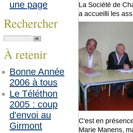
une page
La Société de Cha
a accueilli les as
Rechercher
À retenir
Bonne Année
2006 à tous
Le Téléthon
2005 : coup
d'envoi au
C'est en présenc
Girmont
Marie Manens, mai