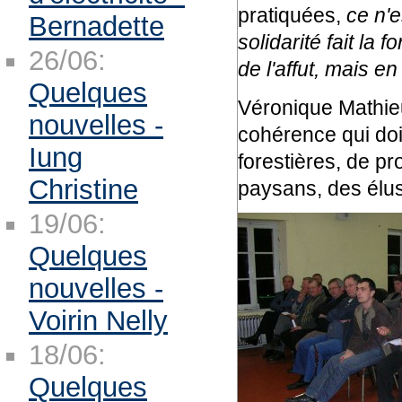
pratiquées,
ce n'e
Bernadette
solidarité fait la 
26/06:
de l'affut, mais en
Quelques
Véronique Mathieu
nouvelles -
cohérence qui doi
Iung
forestières, de pr
Christine
paysans, des élus,
19/06:
Quelques
nouvelles -
Voirin Nelly
18/06:
Quelques