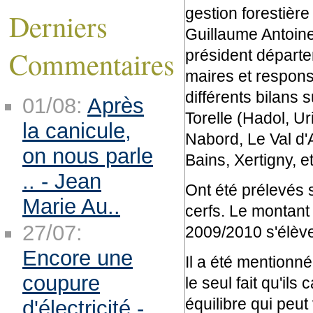
gestion forestièr
Derniers
Guillaume Antoine
Commentaires
président départe
maires et responsa
différents bilans 
01/08:
Après
Torelle (Hadol, Ur
la canicule,
Nabord, Le Val d'A
on nous parle
Bains, Xertigny, 
.. - Jean
Ont été prélevés s
Marie Au..
cerfs. Le montant
27/07:
2009/2010 s'élève
Encore une
Il a été mentionné
coupure
le seul fait qu'ils
équilibre qui peut
d'électricité -