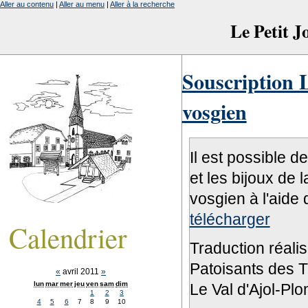
Aller au contenu
|
Aller au menu
|
Aller à la recherche
Le Petit 
Souscription L
vosgien
Il est possible d
et les bijoux de 
vosgien à l'aide 
télécharger
Calendrier
Traduction réali
Patoisants des Tr
«
avril 2011
»
lun
mar
mer
jeu
ven
sam
dim
Le Val d'Ajol-Pl
1
2
3
4
5
6
7
8
9
10