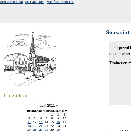
Aller au contenu
|
Aller au menu
|
Aller à la recherche
Souscripti
Il est possib
souscription
Traduction r
Calendrier
«
avril 2011
»
lun
mar
mer
jeu
ven
sam
dim
1
2
3
4
5
6
7
8
9
10
11
12
13
14
15
16
17
18
19
20
21
22
23
24
25
26
27
28
29
30