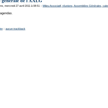
 générale de l'AALG
s, mercredi 27 avril 2011 à 08:51
::
Milieu Associatif, réunions, Assemblées Générales, cale
 agendas.
re
::
aucun trackback