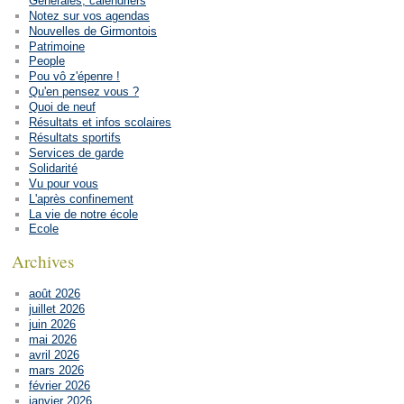
Générales, calendriers
Notez sur vos agendas
Nouvelles de Girmontois
Patrimoine
People
Pou vô z'épenre !
Qu'en pensez vous ?
Quoi de neuf
Résultats et infos scolaires
Résultats sportifs
Services de garde
Solidarité
Vu pour vous
L'après confinement
La vie de notre école
Ecole
Archives
août 2026
juillet 2026
juin 2026
mai 2026
avril 2026
mars 2026
février 2026
janvier 2026