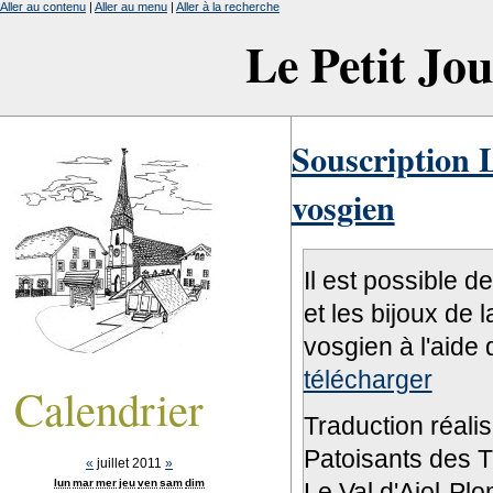
Aller au contenu
|
Aller au menu
|
Aller à la recherche
Le Petit Jo
Souscription L
vosgien
Il est possible d
et les bijoux de 
vosgien à l'aide 
télécharger
Calendrier
Traduction réali
Patoisants des Tr
«
juillet 2011
»
lun
mar
mer
jeu
ven
sam
dim
Le Val d'Ajol-Pl