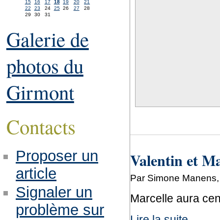
15
16
17
18
19
20
21
22
23
24
25
26
27
28
29
30
31
Galerie de
photos du
Girmont
Contacts
Proposer un
Valentin et Mar
article
Par Simone Manens, 
Signaler un
Marcelle aura ce
problème sur
Lire la suite