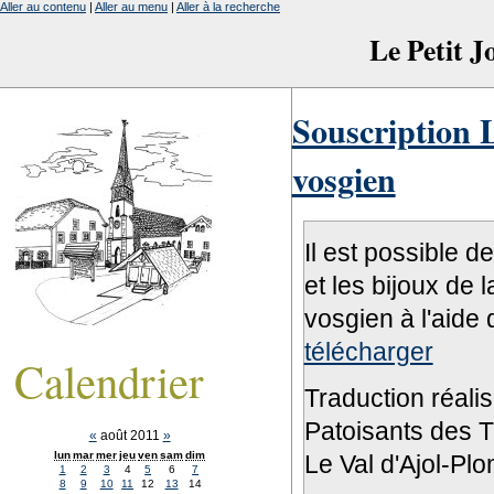
Aller au contenu
|
Aller au menu
|
Aller à la recherche
Le Petit 
Souscription L
vosgien
Il est possible d
et les bijoux de 
vosgien à l'aide 
télécharger
Calendrier
Traduction réali
Patoisants des Tr
«
août 2011
»
lun
mar
mer
jeu
ven
sam
dim
Le Val d'Ajol-Pl
1
2
3
4
5
6
7
8
9
10
11
12
13
14