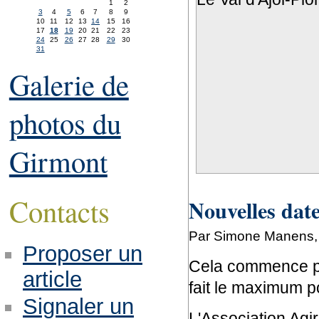
1
2
3
4
5
6
7
8
9
10
11
12
13
14
15
16
17
18
19
20
21
22
23
24
25
26
27
28
29
30
31
Galerie de
photos du
Girmont
Contacts
Nouvelles date
Par Simone Manens, 
Proposer un
Cela commence pa
article
fait le maximum po
Signaler un
L'Association Agi