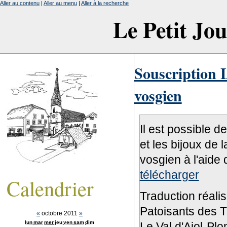
Aller au contenu
|
Aller au menu
|
Aller à la recherche
Le Petit Jo
Souscription L
vosgien
Il est possible d
et les bijoux de 
vosgien à l'aide 
télécharger
Calendrier
Traduction réali
Patoisants des Tr
«
octobre 2011
»
lun
mar
mer
jeu
ven
sam
dim
Le Val d'Ajol-Pl