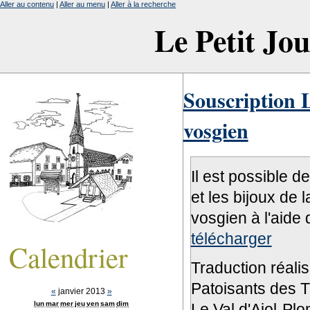
Aller au contenu
|
Aller au menu
|
Aller à la recherche
Le Petit Jo
Souscription L
vosgien
Il est possible d
et les bijoux de 
vosgien à l'aide 
télécharger
Calendrier
Traduction réali
Patoisants des Tr
«
janvier 2013
»
lun
mar
mer
jeu
ven
sam
dim
Le Val d'Ajol-Pl