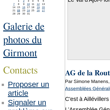
1
2
3
4
5
6
7
8
9
10
11
12
13
14
15
16
17
18
19
20
21
22
23
24
25
26
27
28
29
30
31
Galerie de
photos du
Girmont
Contacts
AG de la Rout
Par Simone Manens, 
Proposer un
Assemblées Générale
article
C'est à Aillévillers
Signaler un
L’Assemblée Génér