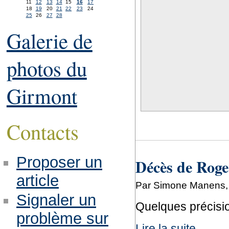
11
12
13
14
15
16
17
18
19
20
21
22
23
24
25
26
27
28
Galerie de
photos du
Girmont
Contacts
Proposer un
Décès de Roge
article
Par Simone Manens, 
Signaler un
Quelques précisi
problème sur
Lire la suite