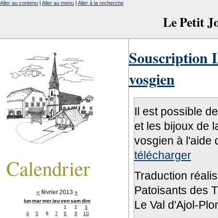
Aller au contenu
|
Aller au menu
|
Aller à la recherche
Le Petit 
Souscription L
vosgien
Il est possible d
et les bijoux de 
vosgien à l'aide 
télécharger
Calendrier
Traduction réali
Patoisants des Tr
«
février 2013
»
lun
mar
mer
jeu
ven
sam
dim
Le Val d'Ajol-Pl
1
2
3
4
5
6
7
8
9
10