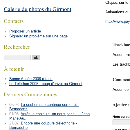
Cliquez sur le 
Galerie de photos du Girmont
Animations du 
Contacts
http://www.p
Proposer un article
Signaler un problème sur une page
Trackbac
Rechercher
Aucun tra
Les trackb
À retenir
Comment
Bonne Année 2006 à tous
Le Téléthon 2005 : coup d'envoi au Girmont
Aucun com
Derniers Commentaires
Ajouter 
06/08:
La secheresse continue son effet -
Bernadette
01/08:
Après la canicule, on nous parle .. - Jean
Nom ou ps
Marie Au..
27/07:
Encore une coupure d'électricité -
Bernadette