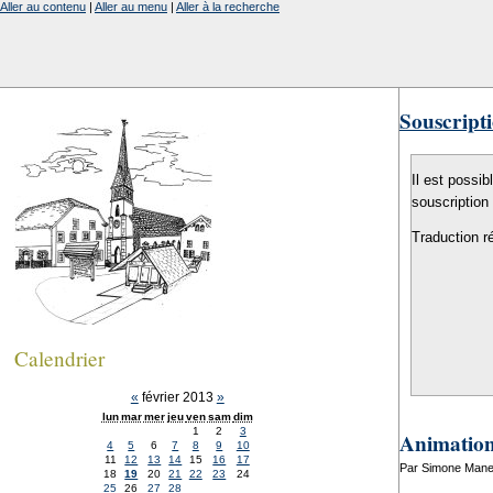
Aller au contenu
|
Aller au menu
|
Aller à la recherche
Souscripti
Il est possib
souscription
Traduction r
Calendrier
«
février 2013
»
lun
mar
mer
jeu
ven
sam
dim
1
2
3
Animation
4
5
6
7
8
9
10
11
12
13
14
15
16
17
Par Simone Manen
18
19
20
21
22
23
24
25
26
27
28