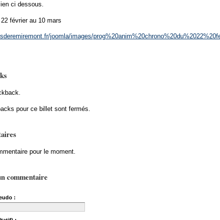
lien ci dessous.
22 février au 10 mars
aysderemiremont.fr/joomla/images/prog%20anim%20chrono%20du%2022%20
ks
ckback.
acks pour ce billet sont fermés.
aires
mentaire pour le moment.
un commentaire
eudo :