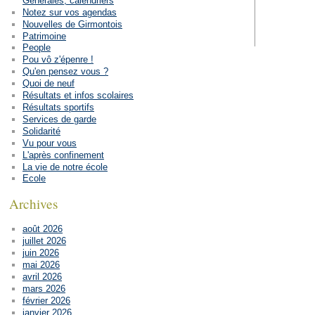
Générales, calendriers
Notez sur vos agendas
Nouvelles de Girmontois
Patrimoine
People
Pou vô z'épenre !
Qu'en pensez vous ?
Quoi de neuf
Résultats et infos scolaires
Résultats sportifs
Services de garde
Solidarité
Vu pour vous
L'après confinement
La vie de notre école
Ecole
Archives
août 2026
juillet 2026
juin 2026
mai 2026
avril 2026
mars 2026
février 2026
janvier 2026