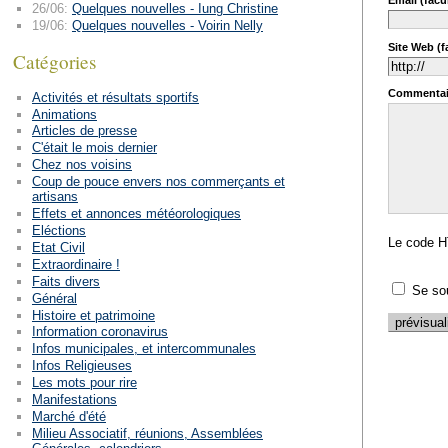
Email (facul
26/06:
Quelques nouvelles - Iung Christine
19/06:
Quelques nouvelles - Voirin Nelly
Site Web (fa
Catégories
Commentai
Activités et résultats sportifs
Animations
Articles de presse
C'était le mois dernier
Chez nos voisins
Coup de pouce envers nos commerçants et
artisans
Effets et annonces météorologiques
Eléctions
Le code H
Etat Civil
Extraordinaire !
Faits divers
Se so
Général
Histoire et patrimoine
Information coronavirus
Infos municipales, et intercommunales
Infos Religieuses
Les mots pour rire
Manifestations
Marché d'été
Milieu Associatif, réunions, Assemblées