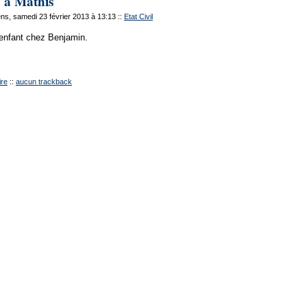
 à Mathis
s, samedi 23 février 2013 à 13:13
::
Etat Civil
 enfant chez Benjamin.
re
::
aucun trackback