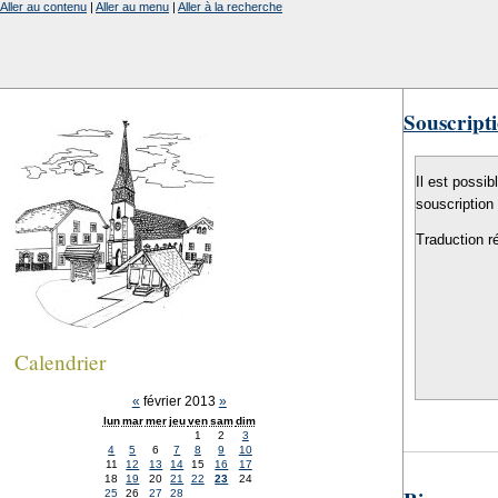
Aller au contenu
|
Aller au menu
|
Aller à la recherche
Souscripti
Il est possib
souscription
Traduction r
Calendrier
«
février 2013
»
lun
mar
mer
jeu
ven
sam
dim
1
2
3
4
5
6
7
8
9
10
11
12
13
14
15
16
17
18
19
20
21
22
23
24
25
26
27
28