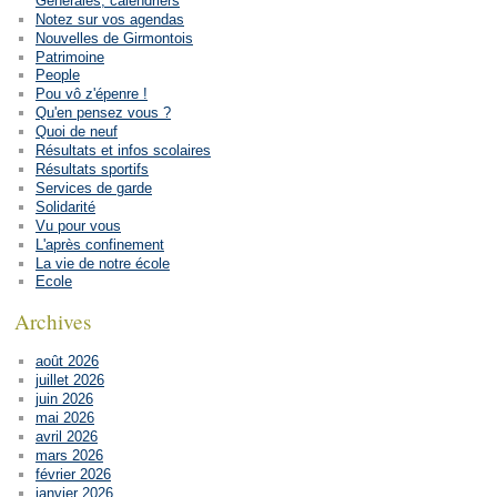
Générales, calendriers
Notez sur vos agendas
Nouvelles de Girmontois
Patrimoine
People
Pou vô z'épenre !
Qu'en pensez vous ?
Quoi de neuf
Résultats et infos scolaires
Résultats sportifs
Services de garde
Solidarité
Vu pour vous
L'après confinement
La vie de notre école
Ecole
Archives
août 2026
juillet 2026
juin 2026
mai 2026
avril 2026
mars 2026
février 2026
janvier 2026