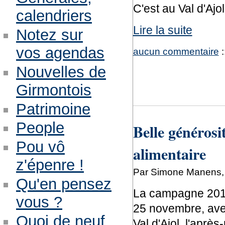
C'est au Val d'Ajol
calendriers
Lire la suite
Notez sur
vos agendas
aucun commentaire
:
Nouvelles de
Girmontois
Patrimoine
People
Belle générosit
Pou vô
alimentaire
z'épenre !
Par Simone Manens,
Qu'en pensez
La campagne 201
vous ?
25 novembre, avec
Quoi de neuf
Val d'Ajol, l'après-