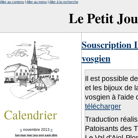
Aller au contenu
|
Aller au menu
|
Aller à la recherche
Le Petit Jo
Souscription L
vosgien
Il est possible d
et les bijoux de 
vosgien à l'aide 
télécharger
Calendrier
Traduction réali
Patoisants des Tr
«
novembre 2013
»
lun
mar
mer
jeu
ven
sam
dim
Le Val d'Ajol-Pl