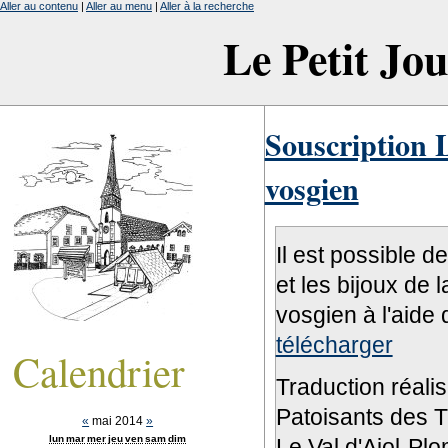
Aller au contenu
|
Aller au menu
|
Aller à la recherche
Le Petit Jo
Souscription L
vosgien
Il est possible d
et les bijoux de 
vosgien à l'aide 
télécharger
Calendrier
Traduction réali
Patoisants des Tr
«
mai 2014
»
lun
mar
mer
jeu
ven
sam
dim
Le Val d'Ajol-Pl