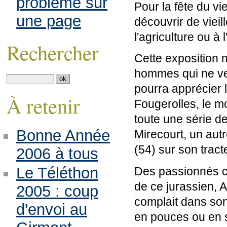
problème sur
Pour la fête du v
une page
découvrir de vieil
l'agriculture ou à l
Rechercher
Cette exposition n
hommes qui ne veu
pourra apprécier 
À retenir
Fougerolles, le m
toute une série de
Bonne Année
Mirecourt, un au
(54) sur son tract
2006 à tous
Le Téléthon
Des passionnés co
de ce jurassien, A
2005 : coup
complait dans son 
d'envoi au
en pouces ou en s