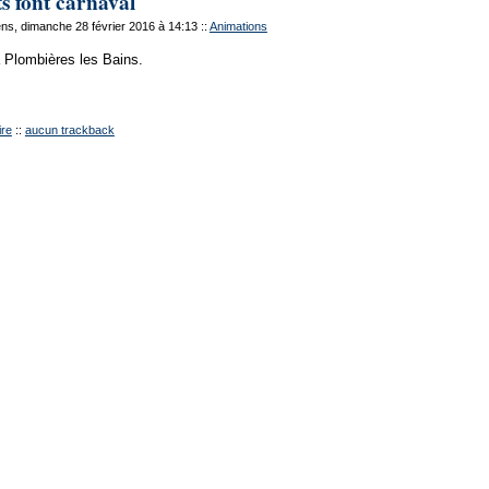
s font carnaval
s, dimanche 28 février 2016 à 14:13
::
Animations
 à Plombières les Bains.
re
::
aucun trackback