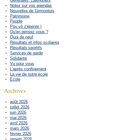
Générales, calendriers
Notez sur vos agendas
Nouvelles de Girmontois
Patrimoine
People
Pou vô z'épenre !
Qu'en pensez vous ?
Quoi de neuf
Résultats et infos scolaires
Résultats sportifs
Services de garde
Solidarité
Vu pour vous
L'après confinement
La vie de notre école
Ecole
Archives
août 2026
juillet 2026
juin 2026
mai 2026
avril 2026
mars 2026
février 2026
janvier 2026