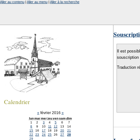
Aller au contenu
|
Aller au menu
|
Aller à la recherche
Souscripti
Il est possib
souscription
Traduction r
Calendrier
«
février 2016
»
lun
mar
mer
jeu
ven
sam
dim
1
2
3
4
5
6
7
8
9
10
11
12
13
14
15
16
17
18
19
20
21
22
23
24
25
26
27
28
29