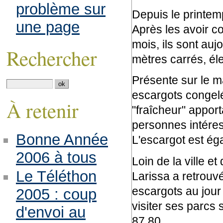
problème sur
Depuis le printem
une page
Après les avoir c
mois, ils sont auj
Rechercher
mètres carrés, éle
Présente sur le m
escargots congelé
À retenir
"fraîcheur" appor
personnes intéres
Bonne Année
L'escargot est éga
2006 à tous
Loin de la ville e
Le Téléthon
Larissa a retrouvé
escargots au jour 
2005 : coup
visiter ses parcs
d'envoi au
87 80.