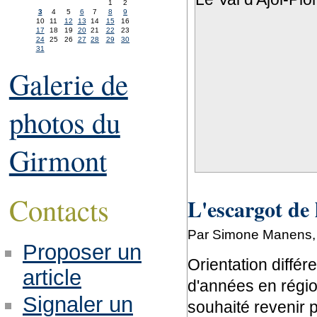
1
2
3
4
5
6
7
8
9
10
11
12
13
14
15
16
17
18
19
20
21
22
23
24
25
26
27
28
29
30
31
Galerie de
photos du
Girmont
Contacts
L'escargot de 
Par Simone Manens, l
Proposer un
Orientation diffé
article
d'années en régio
Signaler un
souhaité revenir p