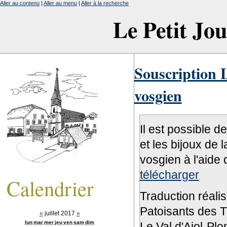
Aller au contenu
|
Aller au menu
|
Aller à la recherche
Le Petit Jo
Souscription L
vosgien
Il est possible d
et les bijoux de 
vosgien à l'aide 
télécharger
Calendrier
Traduction réali
Patoisants des Tr
«
juillet 2017
»
lun
mar
mer
jeu
ven
sam
dim
Le Val d'Ajol-Pl