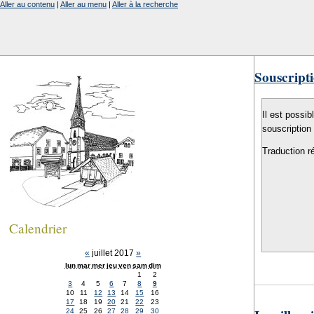
Aller au contenu
|
Aller au menu
|
Aller à la recherche
Souscripti
Il est possib
souscription
Traduction r
Calendrier
«
juillet 2017
»
lun
mar
mer
jeu
ven
sam
dim
1
2
3
4
5
6
7
8
9
10
11
12
13
14
15
16
17
18
19
20
21
22
23
24
25
26
27
28
29
30