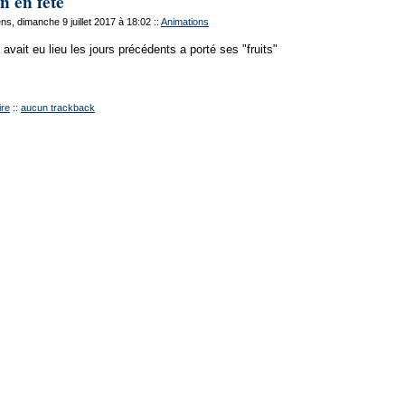
in en fête
s, dimanche 9 juillet 2017 à 18:02
::
Animations
 avait eu lieu les jours précédents a porté ses "fruits"
re
::
aucun trackback