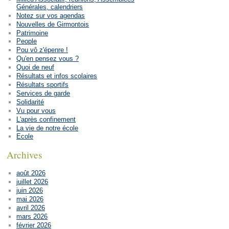
Générales, calendriers
Notez sur vos agendas
Nouvelles de Girmontois
Patrimoine
People
Pou vô z'épenre !
Qu'en pensez vous ?
Quoi de neuf
Résultats et infos scolaires
Résultats sportifs
Services de garde
Solidarité
Vu pour vous
L'après confinement
La vie de notre école
Ecole
Archives
août 2026
juillet 2026
juin 2026
mai 2026
avril 2026
mars 2026
février 2026