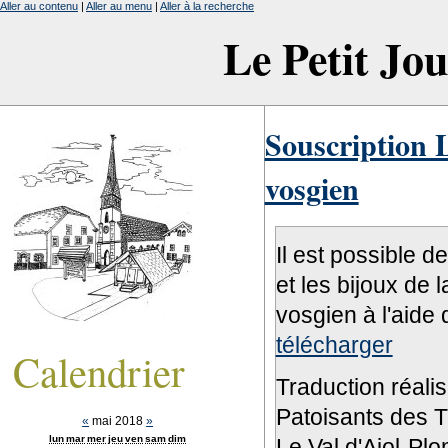
Aller au contenu
|
Aller au menu
|
Aller à la recherche
Le Petit Jo
Souscription L
vosgien
Il est possible d
et les bijoux de 
vosgien à l'aide 
télécharger
Calendrier
Traduction réali
Patoisants des Tr
«
mai 2018
»
lun
mar
mer
jeu
ven
sam
dim
Le Val d'Ajol-Pl