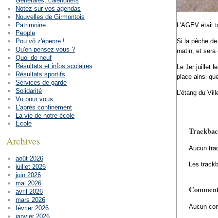
Générales, calendriers
Notez sur vos agendas
Nouvelles de Girmontois
Patrimoine
L'AGEV était t
People
Si la pêche de
Pou vô z'épenre !
Qu'en pensez vous ?
matin, et sera 
Quoi de neuf
Résultats et infos scolaires
Le 1er juillet
Résultats sportifs
place ainsi qu
Services de garde
Solidarité
L'étang du Vill
Vu pour vous
L'après confinement
La vie de notre école
Ecole
Trackbac
Archives
Aucun tra
août 2026
Les trackb
juillet 2026
juin 2026
mai 2026
Comment
avril 2026
mars 2026
Aucun com
février 2026
janvier 2026