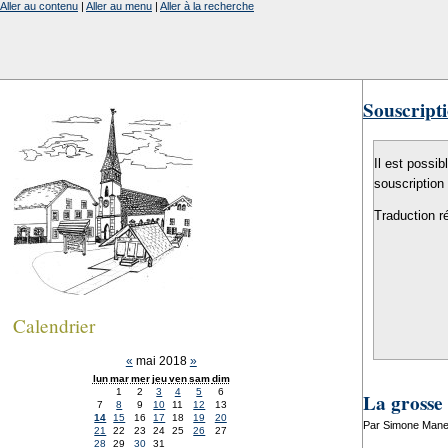
Aller au contenu
|
Aller au menu
|
Aller à la recherche
Souscripti
Il est possib
souscription
Traduction r
Calendrier
«
mai 2018
»
lun
mar
mer
jeu
ven
sam
dim
1
2
3
4
5
6
La grosse 
7
8
9
10
11
12
13
14
15
16
17
18
19
20
Par Simone Manen
21
22
23
24
25
26
27
28
29
30
31