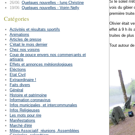
Si le soleil n'
26/06:
Quelques nouvelles - Iung Christine
vois du gibier
19/06:
Quelques nouvelles - Voirin Nelly
première truite
Catégories
Olivier était 
Activités et résultats sportifs
effet à 9 h il
Animations
truites de plus
Articles de presse
C'était le mois dernier
Tout autour de 
Chez nos voisins
Coup de pouce envers nos commerçants et
artisans
Effets et annonces météorologiques
Eléctions
Etat Civil
Extraordinaire !
Faits divers
Général
Histoire et patrimoine
Information coronavirus
Infos municipales, et intercommunales
Infos Religieuses
Les mots pour rire
Manifestations
Marché d'été
Milieu Associatif, réunions, Assemblées