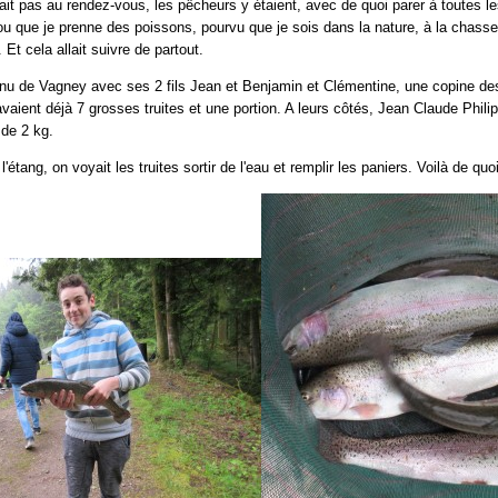
était pas au rendez-vous, les pêcheurs y étaient, avec de quoi parer à toutes l
 ou que je prenne des poissons, pourvu que je sois dans la nature, à la chasse 
. Et cela allait suivre de partout.
venu de Vagney avec ses 2 fils Jean et Benjamin et Clémentine, une copine des
s avaient déjà 7 grosses truites et une portion. A leurs côtés, Jean Claude Phi
 de 2 kg.
l'étang, on voyait les truites sortir de l'eau et remplir les paniers. Voilà de quo