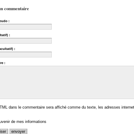
un commentaire
eudo :
tatif) :
cultatif) :
re :
TML dans le commentaire sera affiché comme du texte, les adresses internet
uvenir de mes informations