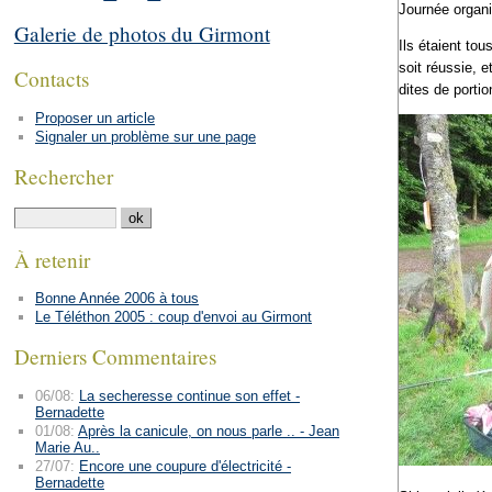
Journée organ
Galerie de photos du Girmont
Ils étaient to
soit réussie, e
Contacts
dites de portio
Proposer un article
Signaler un problème sur une page
Rechercher
À retenir
Bonne Année 2006 à tous
Le Téléthon 2005 : coup d'envoi au Girmont
Derniers Commentaires
06/08:
La secheresse continue son effet -
Bernadette
01/08:
Après la canicule, on nous parle .. - Jean
Marie Au..
27/07:
Encore une coupure d'électricité -
Bernadette