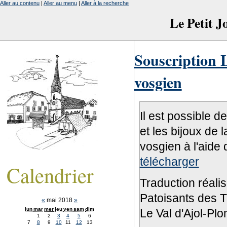
Aller au contenu
|
Aller au menu
|
Aller à la recherche
Le Petit 
Souscription L
vosgien
Il est possible d
et les bijoux de 
vosgien à l'aide 
télécharger
Calendrier
Traduction réali
Patoisants des Tr
«
mai 2018
»
lun
mar
mer
jeu
ven
sam
dim
Le Val d'Ajol-Pl
1
2
3
4
5
6
7
8
9
10
11
12
13