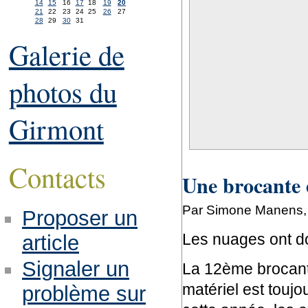
14
15
16
17
18
19
20
21
22
23
24
25
26
27
28
29
30
31
Galerie de
photos du
Girmont
Contacts
Une brocante 
Par Simone Manens,
Proposer un
Les nuages ont d
article
Signaler un
La 12ème brocante
matériel est toujo
problème sur