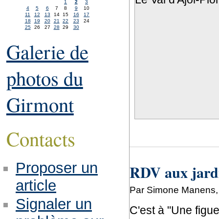
1
2
3
4
5
6
7
8
9
10
11
12
13
14
15
16
17
18
19
20
21
22
23
24
25
26
27
28
29
30
Galerie de
photos du
Girmont
Contacts
Proposer un
RDV aux jardin
article
Par Simone Manens, 
Signaler un
C'est à "Une figue