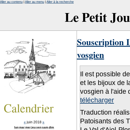
Aller au contenu
|
Aller au menu
|
Aller à la recherche
Le Petit Jo
Souscription L
vosgien
Il est possible d
et les bijoux de 
vosgien à l'aide 
télécharger
Calendrier
Traduction réali
Patoisants des Tr
«
juin 2018
»
lun
mar
mer
jeu
ven
sam
dim
Le Val d'Ajol-Pl