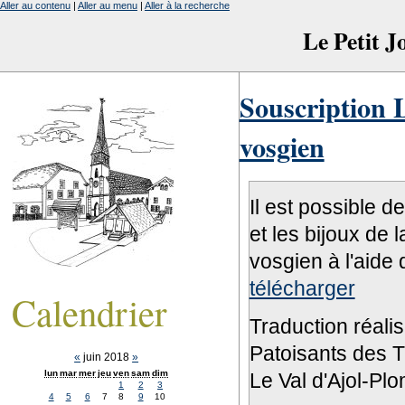
Aller au contenu
|
Aller au menu
|
Aller à la recherche
Le Petit 
Souscription L
vosgien
Il est possible d
et les bijoux de 
vosgien à l'aide 
télécharger
Calendrier
Traduction réali
Patoisants des Tr
«
juin 2018
»
lun
mar
mer
jeu
ven
sam
dim
Le Val d'Ajol-Pl
1
2
3
4
5
6
7
8
9
10