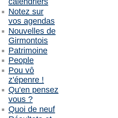
calendriers
Notez sur
vos agendas
Nouvelles de
Girmontois
Patrimoine
People
Pou vô
z'épenre !
Qu'en pensez
vous ?
Quoi de neuf