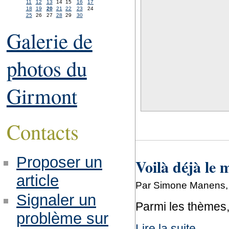
11
12
13
14
15
16
17
18
19
20
21
22
23
24
25
26
27
28
29
30
Galerie de
photos du
Girmont
Contacts
Proposer un
Voilà déjà le 
article
Par Simone Manens, 
Signaler un
Parmi les thèmes, 
problème sur
Lire la suite