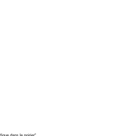
figue dans le poirier".