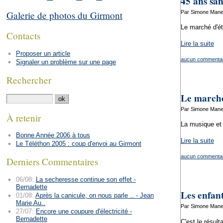
45 ans san
Par Simone Manen
Galerie de photos du Girmont
Le marché d'ét
Contacts
Lire la suite
Proposer un article
aucun commentai
Signaler un problème sur une page
Rechercher
Le marché
Par Simone Manen
À retenir
La musique et 
Bonne Année 2006 à tous
Lire la suite
Le Téléthon 2005 : coup d'envoi au Girmont
aucun commentai
Derniers Commentaires
06/08:
La secheresse continue son effet -
Bernadette
Les enfant
01/08:
Après la canicule, on nous parle .. - Jean
Marie Au..
Par Simone Manen
27/07:
Encore une coupure d'électricité -
Bernadette
C'est le résult