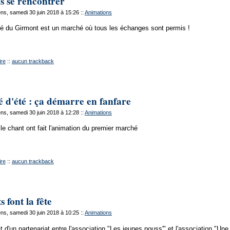
s se rencontrer
s, samedi 30 juin 2018 à 15:26
::
Animations
é du Girmont est un marché où tous les échanges sont permis !
re
::
aucun trackback
 d'été : ça démarre en fanfare
s, samedi 30 juin 2018 à 12:28
::
Animations
le chant ont fait l'animation du premier marché
re
::
aucun trackback
s font la fête
s, samedi 30 juin 2018 à 10:25
::
Animations
at d'un partenariat entre l'association "Les jeunes pouss'" et l'association "Une 