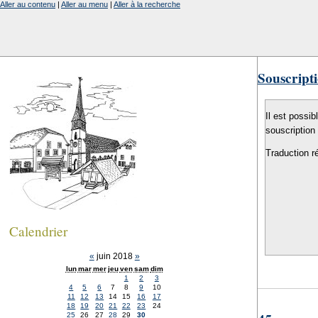
Aller au contenu
|
Aller au menu
|
Aller à la recherche
Souscripti
Il est possib
souscription
Traduction r
Calendrier
«
juin 2018
»
lun
mar
mer
jeu
ven
sam
dim
1
2
3
4
5
6
7
8
9
10
11
12
13
14
15
16
17
18
19
20
21
22
23
24
25
26
27
28
29
30