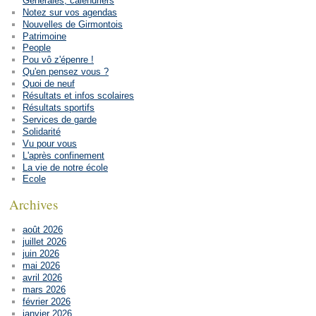
Générales, calendriers
Notez sur vos agendas
Nouvelles de Girmontois
Patrimoine
People
Pou vô z'épenre !
Qu'en pensez vous ?
Quoi de neuf
Résultats et infos scolaires
Résultats sportifs
Services de garde
Solidarité
Vu pour vous
L'après confinement
La vie de notre école
Ecole
Archives
août 2026
juillet 2026
juin 2026
mai 2026
avril 2026
mars 2026
février 2026
janvier 2026