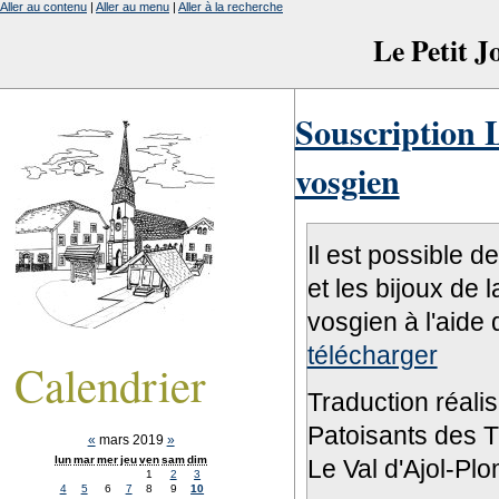
Aller au contenu
|
Aller au menu
|
Aller à la recherche
Le Petit 
Souscription L
vosgien
Il est possible d
et les bijoux de 
vosgien à l'aide 
télécharger
Calendrier
Traduction réali
Patoisants des Tr
«
mars 2019
»
lun
mar
mer
jeu
ven
sam
dim
Le Val d'Ajol-Pl
1
2
3
4
5
6
7
8
9
10