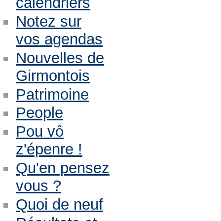
calendriers
Notez sur
vos agendas
Nouvelles de
Girmontois
Patrimoine
People
Pou vô
z'épenre !
Qu'en pensez
vous ?
Quoi de neuf