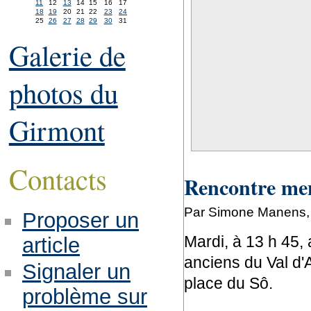
11
12
13
14
15
16
17
18
19
20
21
22
23
24
25
26
27
28
29
30
31
Galerie de
photos du
Girmont
Contacts
Rencontre men
Par Simone Manens,
Proposer un
Mardi, à 13 h 45, 
article
anciens du Val d'A
Signaler un
place du Sô.
problème sur