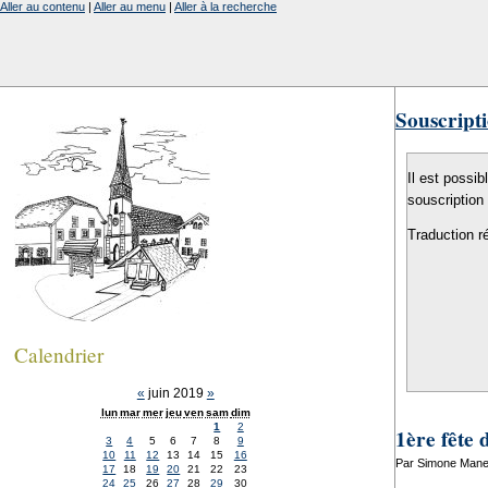
Aller au contenu
|
Aller au menu
|
Aller à la recherche
Souscripti
Il est possib
souscription
Traduction r
Calendrier
«
juin 2019
»
lun
mar
mer
jeu
ven
sam
dim
1
2
1ère fête 
3
4
5
6
7
8
9
10
11
12
13
14
15
16
Par Simone Manen
17
18
19
20
21
22
23
24
25
26
27
28
29
30