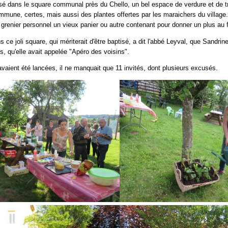
sé dans le square communal près du Chello, un bel espace de verdure et de tr
ommune, certes, mais aussi des plantes offertes par les maraichers du village. 
n grenier personnel un vieux panier ou autre contenant pour donner un plus au f
 ce joli square, qui mériterait d'être baptisé, a dit l'abbé Leyval, que Sandrine
s, qu'elle avait appelée "Apéro des voisins".
 avaient été lancées, il ne manquait que 11 invités, dont plusieurs excusés.