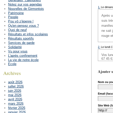
Générales, calendriers
Notez sur vos agendas
1.
Le dimanc
Nouvelles de Girmontois
Patrimoine
Après u
People
suis trè
Pou vô z'épenre !
manifes
Qu'en pensez vous ?
Quoi de neuf
ne sait 
Résultats et infos scolaires
rouge e
Résultats sportifs
Services de garde
Solidarité
2.
Le lundi 1
Vu pour vous
Vos lun
L'après confinement
67 45 6
La vie de notre école
Ecole
Ajouter 
Archives
août 2026
Nom ou ps
juillet 2026
juin 2026
Email (facul
mai 2026
avril 2026
mars 2026
Site Web (fa
février 2026
janvier 2026