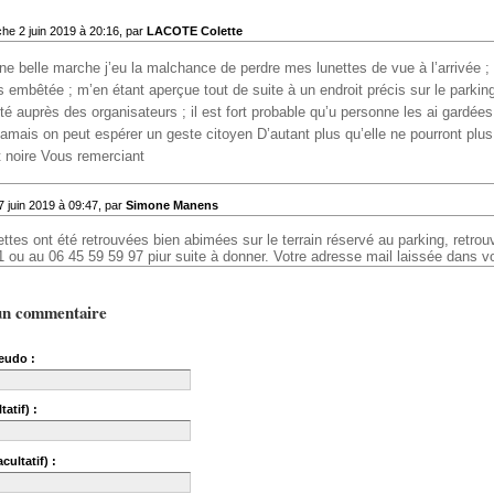
he 2 juin 2019 à 20:16, par
LACOTE Colette
ne belle marche j’eu la malchance de perdre mes lunettes de vue à l’arrivée ;
s embêtée ; m’en étant aperçue tout de suite à un endroit précis sur le parking
té auprès des organisateurs ; il est fort probable qu’u personne les ai gardé
jamais on peut espérer un geste citoyen D’autant plus qu’elle ne pourront plus 
t noire Vous remerciant
7 juin 2019 à 09:47, par
Simone Manens
ettes ont été retrouvées bien abimées sur le terrain réservé au parking, retr
1 ou au 06 45 59 59 97 piur suite à donner. Votre adresse mail laissée dans 
un commentaire
eudo :
tatif) :
cultatif) :