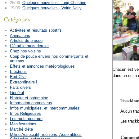
26/06:
Quelques nouvelles - Iung Christine
19/06:
Quelques nouvelles - Voirin Nelly
Catégories
Activités et résultats sportifs
Animations
Articles de presse
C'était le mois dernier
Chez nos voisins
Coup de pouce envers nos commerçants et
artisans
Effets et annonces météorologiques
Chacun est ve
Eléctions
dans un écrin 
Etat Civil
Extraordinaire !
Faits divers
Général
Histoire et patrimoine
Trackbac
Information coronavirus
Infos municipales, et intercommunales
Aucun tra
Infos Religieuses
Les mots pour rire
Les trackb
Manifestations
Marché d'été
Milieu Associatif, réunions, Assemblées
Comment