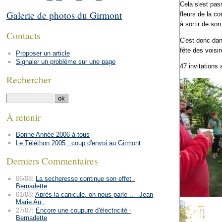
Cela s'est pas
Galerie de photos du Girmont
fleurs de la c
à sortir de so
Contacts
C'est donc dans
fête des voisin
Proposer un article
Signaler un problème sur une page
47 invitations
Rechercher
À retenir
Bonne Année 2006 à tous
Le Téléthon 2005 : coup d'envoi au Girmont
Derniers Commentaires
06/08:
La secheresse continue son effet -
Bernadette
01/08:
Après la canicule, on nous parle .. - Jean
Marie Au..
27/07:
Encore une coupure d'électricité -
Bernadette