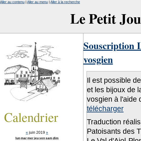
Aller au contenu
|
Aller au menu
|
Aller à la recherche
Le Petit Jo
Souscription L
vosgien
Il est possible d
et les bijoux de 
vosgien à l'aide 
télécharger
Calendrier
Traduction réali
Patoisants des Tr
«
juin 2019
»
lun
mar
mer
jeu
ven
sam
dim
Le Val d'Ajol-Pl