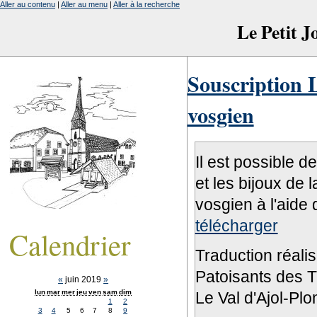
Aller au contenu
|
Aller au menu
|
Aller à la recherche
Le Petit 
Souscription L
vosgien
Il est possible d
et les bijoux de 
vosgien à l'aide 
télécharger
Calendrier
Traduction réali
Patoisants des Tr
«
juin 2019
»
lun
mar
mer
jeu
ven
sam
dim
Le Val d'Ajol-Pl
1
2
3
4
5
6
7
8
9