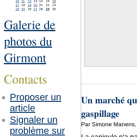
10
11
12
13
14
15
16
17
18
19
20
21
22
23
24
25
26
27
28
29
30
Galerie de
photos du
Girmont
Contacts
Proposer un
Un marché qui
article
gaspillage
Signaler un
Par Simone Manens, 
problème sur