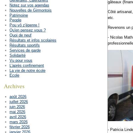
Générales, calendriers
gâteaux (financ
Notez sur vos agendas
Nouvelles de Girmontois
Côté artisanat,
Patrimoine
etc.
People
Pou vô z'épenre !
Revenons un p
Qu'en pensez vous ?
Quoi de neuf
- Nicolas Math
Résultats et infos scolaires
professionnelle
Résultats sportifs
Services de garde
Solidarité
Vu pour vous
L'après confinement
La vie de notre école
Ecole
Archives
août 2026
juillet 2026
juin 2026
mai 2026
avril 2026
mars 2026
février 2026
- Patricia Lin
janvier 2026