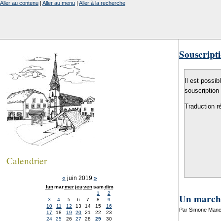
Aller au contenu
|
Aller au menu
|
Aller à la recherche
Souscripti
Il est possib
souscription
Traduction r
Calendrier
«
juin 2019
»
lun
mar
mer
jeu
ven
sam
dim
1
2
Un marché 
3
4
5
6
7
8
9
10
11
12
13
14
15
16
Par Simone Manen
17
18
19
20
21
22
23
24
25
26
27
28
29
30