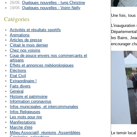
26/06:
Quelques nouvelles - Iung Christine
19/06:
Quelques nouvelles - Voirin Nelly
Une fois, tous
Catégories
L'inauguration
Activités et résultats sportifs
Départemental
Animations
les Bains, Jea
Articles de presse
encourager ch
C'était le mois dernier
Chez nos voisins
Coup de pouce envers nos commerçants et
artisans
Effets et annonces météorologiques
Eléctions
Etat Civil
Extraordinaire !
Faits divers
Général
Histoire et patrimoine
Information coronavirus
Infos municipales, et intercommunales
Infos Religieuses
Les mots pour rire
Manifestations
Marché d'été
Milieu Associatif, réunions, Assemblées
Le terroir loca