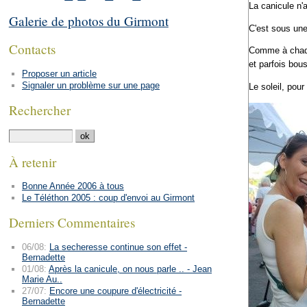
La canicule n'
Galerie de photos du Girmont
C'est sous une
Contacts
Comme à chaque
et parfois bou
Proposer un article
Signaler un problème sur une page
Le soleil, pour
Rechercher
À retenir
Bonne Année 2006 à tous
Le Téléthon 2005 : coup d'envoi au Girmont
Derniers Commentaires
06/08:
La secheresse continue son effet -
Bernadette
01/08:
Après la canicule, on nous parle .. - Jean
Marie Au..
27/07:
Encore une coupure d'électricité -
Bernadette