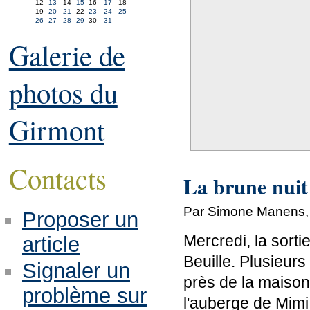
12
13
14
15
16
17
18
19
20
21
22
23
24
25
26
27
28
29
30
31
Galerie de
photos du
Girmont
Contacts
La brune nuit 
Par Simone Manens,
Proposer un
Mercredi, la sorti
article
Beuille. Plusieur
Signaler un
près de la maison
problème sur
l'auberge de Mimi