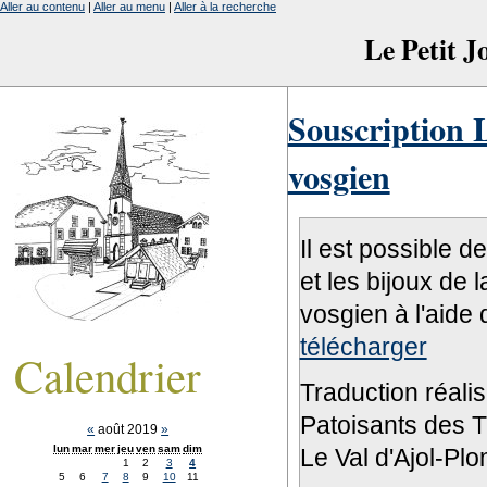
Aller au contenu
|
Aller au menu
|
Aller à la recherche
Le Petit 
Souscription L
vosgien
Il est possible d
et les bijoux de 
vosgien à l'aide 
télécharger
Calendrier
Traduction réali
Patoisants des Tr
«
août 2019
»
lun
mar
mer
jeu
ven
sam
dim
Le Val d'Ajol-Pl
1
2
3
4
5
6
7
8
9
10
11