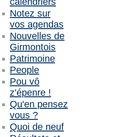
calendriers
Notez sur
vos agendas
Nouvelles de
Girmontois
Patrimoine
People
Pou vô
z'épenre !
Qu'en pensez
vous ?
Quoi de neuf