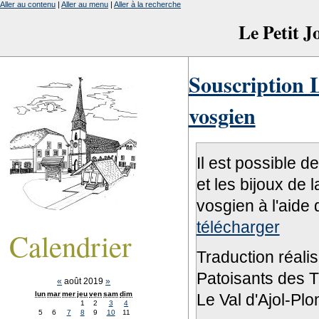
Aller au contenu
|
Aller au menu
|
Aller à la recherche
Le Petit 
Souscription L
vosgien
Il est possible d
et les bijoux de 
vosgien à l'aide 
télécharger
Calendrier
Traduction réali
Patoisants des Tr
«
août 2019
»
lun
mar
mer
jeu
ven
sam
dim
Le Val d'Ajol-Pl
1
2
3
4
5
6
7
8
9
10
11