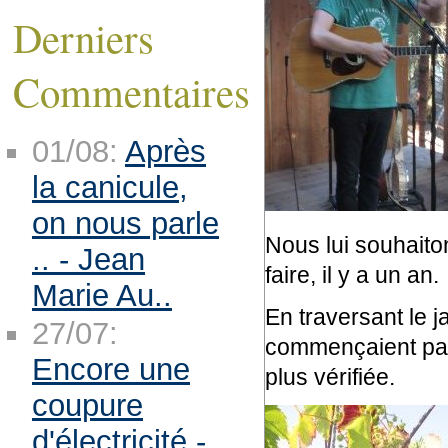
Derniers
Commentaires
01/08:
Après
la canicule,
on nous parle
Nous lui souhaito
.. - Jean
faire, il y a un an.
Marie Au..
En traversant le j
27/07:
commençaient par p
Encore une
plus vérifiée.
coupure
d'électricité -