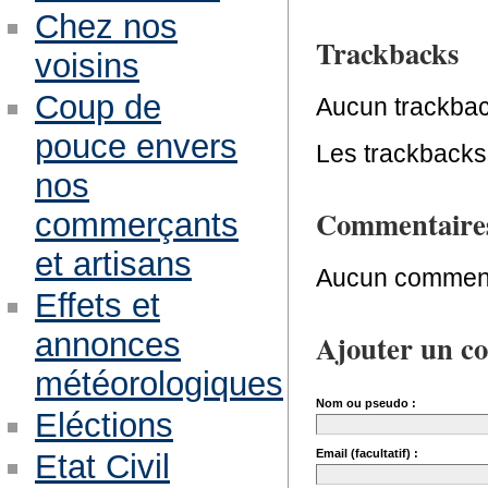
Chez nos
Trackbacks
voisins
Coup de
Aucun trackbac
pouce envers
Les trackbacks 
nos
Commentaire
commerçants
et artisans
Aucun comment
Effets et
annonces
Ajouter un c
météorologiques
Nom ou pseudo :
Eléctions
Email (facultatif) :
Etat Civil