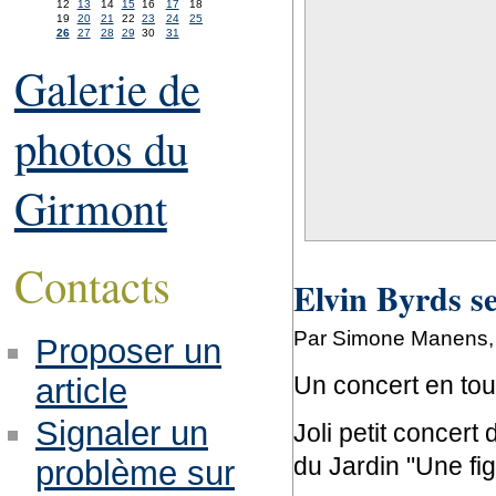
12
13
14
15
16
17
18
19
20
21
22
23
24
25
26
27
28
29
30
31
Galerie de
photos du
Girmont
Contacts
Elvin Byrds se
Par Simone Manens, 
Proposer un
Un concert en tou
article
Signaler un
Joli petit concert
du Jardin "Une fig
problème sur