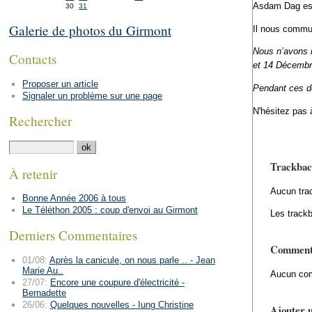
Asdam Dag est 
30
31
Galerie de photos du Girmont
Il nous commu
Nous n’avons m
Contacts
et 14 Décembre
Proposer un article
Pendant ces de
Signaler un problème sur une page
N'hésitez pas à
Rechercher
Trackbac
À retenir
Aucun tra
Bonne Année 2006 à tous
Le Téléthon 2005 : coup d'envoi au Girmont
Les trackb
Derniers Commentaires
Comment
01/08:
Après la canicule, on nous parle .. - Jean
Marie Au..
Aucun com
27/07:
Encore une coupure d'électricité -
Bernadette
26/06:
Quelques nouvelles - Iung Christine
Ajouter 