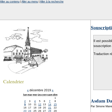
Aller au contenu
|
Aller au menu
|
Aller à la recherche
Souscripti
Il est possib
souscription
Traduction r
Calendrier
«
décembre 2019
»
lun
mar
mer
jeu
ven
sam
dim
1
Asdam Dag
2
3
4
5
6
7
8
9
10
11
12
13
14
15
Par Simone Mane
16
17
18
19
20
21
22
23
24
25
26
27
28
29