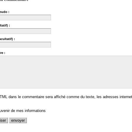
eudo :
tatif) :
cultatif) :
re :
TML dans le commentaire sera affiché comme du texte, les adresses internet
uvenir de mes informations