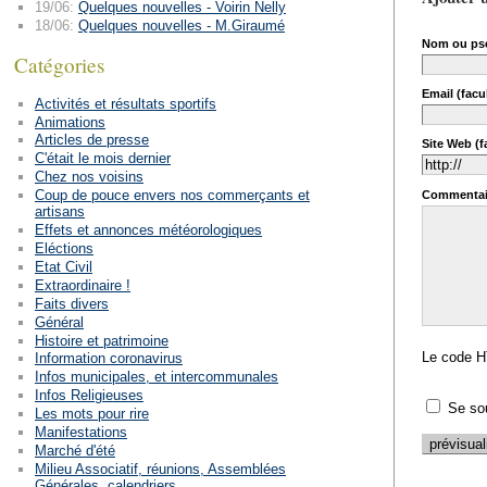
19/06:
Quelques nouvelles - Voirin Nelly
18/06:
Quelques nouvelles - M.Giraumé
Nom ou ps
Catégories
Email (facul
Activités et résultats sportifs
Animations
Articles de presse
Site Web (fa
C'était le mois dernier
Chez nos voisins
Coup de pouce envers nos commerçants et
Commentai
artisans
Effets et annonces météorologiques
Eléctions
Etat Civil
Extraordinaire !
Faits divers
Général
Histoire et patrimoine
Le code H
Information coronavirus
Infos municipales, et intercommunales
Infos Religieuses
Se so
Les mots pour rire
Manifestations
Marché d'été
Milieu Associatif, réunions, Assemblées
Générales, calendriers