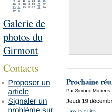
9
10
11
12
13
14
15
16
17
18
19
20
21
22
23
24
25
26
27
28
29
30
31
Galerie de
photos du
Girmont
Contacts
Prochaine réu
Proposer un
article
Par Simone Manens,
Signaler un
Jeudi 19 décemb
problème sur
Lire la suite