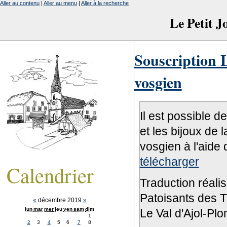
Aller au contenu
|
Aller au menu
|
Aller à la recherche
Le Petit 
Souscription L
vosgien
Il est possible d
et les bijoux de 
vosgien à l'aide 
télécharger
Calendrier
Traduction réali
Patoisants des Tr
«
décembre 2019
»
lun
mar
mer
jeu
ven
sam
dim
Le Val d'Ajol-Pl
1
2
3
4
5
6
7
8