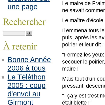
Le maire de Fraimb
une page
ne savait comment 
Rechercher
Le maître d'école 
Il emmena tous les
puis, après les av
À retenir
poirier et leur dit :
"Fermez les yeux
Bonne Année
secouer le poirier,
2006 à tous
maire !"
Le Téléthon
Mais tout d'un cou
2005 : coup
pressant, descend
d'envoi au
"- ça y est c'est m
Girmont
était blette !"