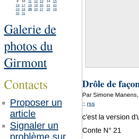
9
10
11
12
13
14
15
16
17
18
19
20
21
22
23
24
25
26
27
28
29
30
31
Galerie de
photos du
Girmont
Contacts
Drôle de façon
Par Simone Manens, 
Proposer un
::
rss
article
c'est la version d
Signaler un
Conte N° 21
problème sur