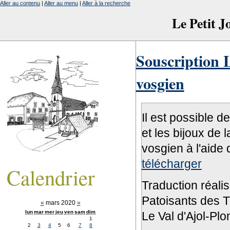
Aller au contenu
|
Aller au menu
|
Aller à la recherche
Le Petit 
Souscription L
vosgien
Il est possible d
et les bijoux de 
vosgien à l'aide 
télécharger
Calendrier
Traduction réali
Patoisants des Tr
«
mars 2020
»
lun
mar
mer
jeu
ven
sam
dim
Le Val d'Ajol-Pl
1
2
3
4
5
6
7
8