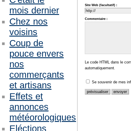
Site Web (facultatif) :
mois dernier
Chez nos
Commentaire :
voisins
Coup de
pouce envers
nos
Le code HTML dans le comm
automatiquement.
commerçants
Se souvenir de mes in
et artisans
Effets et
annonces
météorologiques
Eléctions