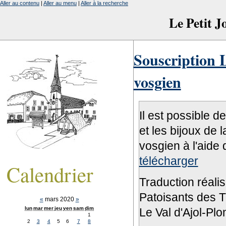
Aller au contenu
|
Aller au menu
|
Aller à la recherche
Le Petit 
Souscription L
vosgien
Il est possible d
et les bijoux de 
vosgien à l'aide 
télécharger
Calendrier
Traduction réali
Patoisants des Tr
«
mars 2020
»
lun
mar
mer
jeu
ven
sam
dim
Le Val d'Ajol-Pl
1
2
3
4
5
6
7
8