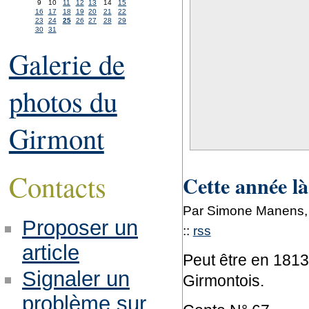
9
10
11
12
13
14
15
16
17
18
19
20
21
22
23
24
25
26
27
28
29
30
31
Galerie de
photos du
Girmont
Contacts
Cette année là
Par Simone Manens, 
Proposer un
::
rss
article
Peut être en 1813
Signaler un
Girmontois.
problème sur