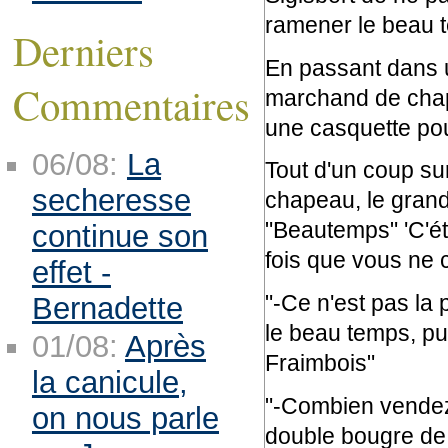
ramener le beau 
Derniers
En passant dans un
Commentaires
marchand de chape
une casquette pour
06/08:
La
Tout d'un coup su
secheresse
chapeau, le grand 
"Beautemps" 'C'ét
continue son
fois que vous ne 
effet -
"-Ce n'est pas la 
Bernadette
le beau temps, puis
01/08:
Après
Fraimbois"
la canicule,
"-Combien vendez
on nous parle
double bougre de