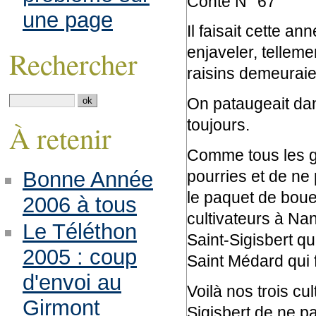
Conte N° 67
une page
Il faisait cette a
enjaveler, telleme
Rechercher
raisins demeuraie
On pataugeait dans
toujours.
À retenir
Comme tous les ge
pourries et de ne
Bonne Année
le paquet de boue
2006 à tous
cultivateurs à Nan
Le Téléthon
Saint-Sigisbert qu
2005 : coup
Saint Médard qui fa
d'envoi au
Voilà nos trois c
Girmont
Sigisbert de ne p