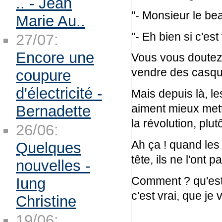
.. - Jean
"- Monsieur le bea
Marie Au..
"- Eh bien si c'es
27/07:
Encore une
Vous vous doutez
vendre des casqu
coupure
d'électricité -
Mais depuis là, le
aiment mieux mett
Bernadette
la révolution, plu
26/06:
Ah ça ! quand les
Quelques
tête, ils ne l'ont p
nouvelles -
Comment ? qu'est 
Iung
c'est vrai, que je
Christine
19/06: