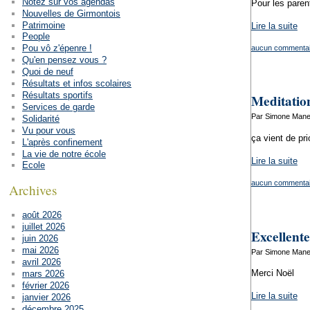
Notez sur vos agendas
Pour les paren
Nouvelles de Girmontois
Patrimoine
Lire la suite
People
Pou vô z'épenre !
aucun commentai
Qu'en pensez vous ?
Quoi de neuf
Résultats et infos scolaires
Résultats sportifs
Meditatio
Services de garde
Par Simone Manen
Solidarité
Vu pour vous
ça vient de pri
L'après confinement
La vie de notre école
Lire la suite
Ecole
aucun commentai
Archives
août 2026
juillet 2026
Excellente
juin 2026
mai 2026
Par Simone Manen
avril 2026
Merci Noël
mars 2026
février 2026
Lire la suite
janvier 2026
décembre 2025