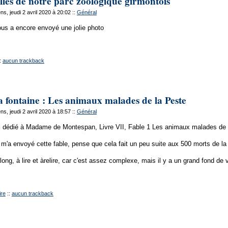
lles de notre parc zoologique girmontois
s, jeudi 2 avril 2020 à 20:02
::
Général
us a encore envoyé une jolie photo
:
aucun trackback
a fontaine : Les animaux malades de la Peste
s, jeudi 2 avril 2020 à 18:57
::
Général
l dédié à Madame de Montespan, Livre VII, Fable 1 Les animaux malades de 
 m'a envoyé cette fable, pense que cela fait un peu suite aux 500 morts de la
ong, à lire et àrelire, car c'est assez complexe, mais il y a un grand fond de 
re
::
aucun trackback