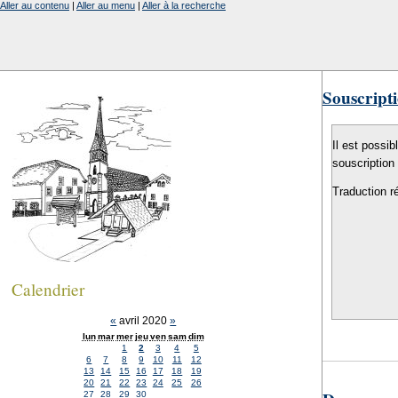
Aller au contenu
|
Aller au menu
|
Aller à la recherche
Souscripti
Il est possib
souscription
Traduction r
Calendrier
«
avril 2020
»
lun
mar
mer
jeu
ven
sam
dim
1
2
3
4
5
6
7
8
9
10
11
12
13
14
15
16
17
18
19
20
21
22
23
24
25
26
27
28
29
30