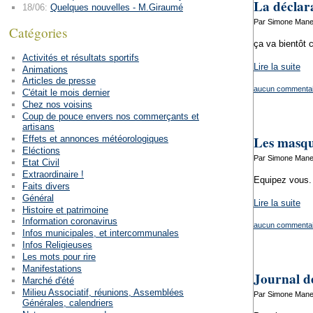
La déclar
18/06:
Quelques nouvelles - M.Giraumé
Par Simone Manen
Catégories
ça va bientôt
Activités et résultats sportifs
Lire la suite
Animations
Articles de presse
aucun commentai
C'était le mois dernier
Chez nos voisins
Coup de pouce envers nos commerçants et
artisans
Les masque
Effets et annonces météorologiques
Eléctions
Par Simone Manen
Etat Civil
Extraordinaire !
Equipez vous.
Faits divers
Général
Lire la suite
Histoire et patrimoine
Information coronavirus
aucun commentai
Infos municipales, et intercommunales
Infos Religieuses
Les mots pour rire
Manifestations
Journal d
Marché d'été
Milieu Associatif, réunions, Assemblées
Par Simone Manen
Générales, calendriers