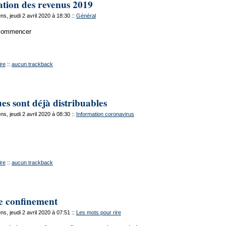
ation des revenus 2019
s, jeudi 2 avril 2020 à 18:30
::
Général
 commencer
re
::
aucun trackback
s sont déjà distribuables
s, jeudi 2 avril 2020 à 08:30
::
Information coronavirus
re
::
aucun trackback
e confinement
s, jeudi 2 avril 2020 à 07:51
::
Les mots pour rire