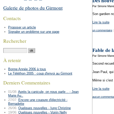
Des nouve
Par Simone Manen
Galerie de photos du Girmont
Son gardien no
Contacts
Lire la suite
Proposer un article
un commentaire
:
Signaler un problème sur une page
Rechercher
Fable de l
Par Simone Manen
À retenir
Second recuei
Bonne Année 2006 à tous
Jean Paul, qui
Le Téléthon 2005 : coup d'envoi au Girmont
Même si c'est l
Derniers Commentaires
Lire la suite
01/08:
Après la canicule, on nous parle .. - Jean
Marie Au..
aucun commentai
27/07:
Encore une coupure d'électricité -
Bernadette
26/06:
Quelques nouvelles - Iung Christine
19/06:
Quelques nouvelles - Voirin Nelly