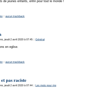
ts de jeunes enfants, enfin pour tout le monde !
re
::
aucun trackback
n
s, jeudi 2 avril 2020 à 07:45
::
Général
ons en eglise.
re
::
aucun trackback
 et pas raciste
s, jeudi 2 avril 2020 à 07:44
::
Les mots pour rire