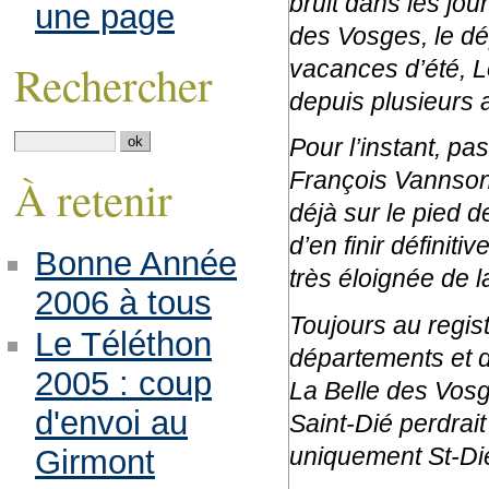
bruit dans les jou
une page
des Vosges, le dé
vacances d’été, L
Rechercher
depuis plusieurs a
Pour l’instant, p
François Vannson, 
À retenir
déjà sur le pied d
d’en finir défini
Bonne Année
très éloignée de la
2006 à tous
Toujours au regis
Le Téléthon
départements et d
2005 : coup
La Belle des Vos
d'envoi au
Saint-Dié perdrai
uniquement St-Di
Girmont