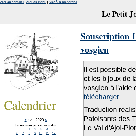
Aller au contenu
|
Aller au menu
|
Aller à la recherche
Le Petit 
Souscription L
vosgien
Il est possible d
et les bijoux de 
vosgien à l'aide 
télécharger
Calendrier
Traduction réali
Patoisants des Tr
«
avril 2020
»
lun
mar
mer
jeu
ven
sam
dim
Le Val d'Ajol-Pl
1
2
3
4
5
6
7
8
9
10
11
12