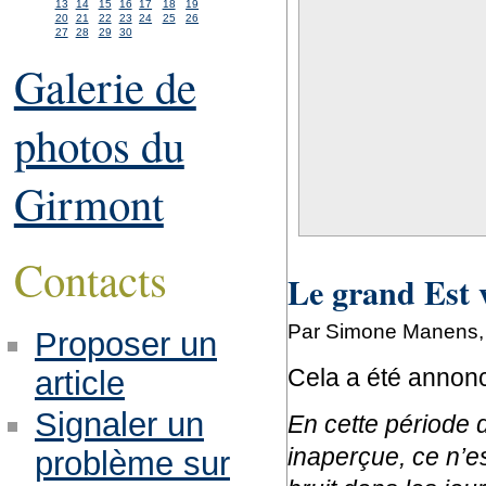
13
14
15
16
17
18
19
20
21
22
23
24
25
26
27
28
29
30
Galerie de
photos du
Girmont
Contacts
Le grand Est 
Par Simone Manens, 
Proposer un
Cela a été annoncé
article
Signaler un
En cette période d
inaperçue, ce n’e
problème sur