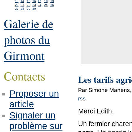
13
14
15
16
17
18
19
20
21
22
23
24
25
26
27
28
29
30
Galerie de
photos du
Girmont
Contacts
Les tarifs agri
Par Simone Manens, 
Proposer un
rss
article
Merci Edith.
Signaler un
Un fermier charent
problème sur