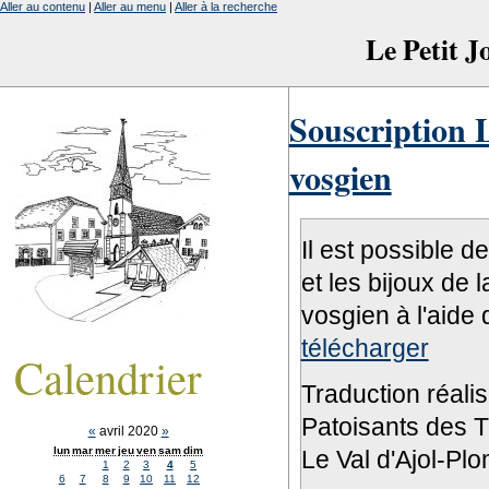
Aller au contenu
|
Aller au menu
|
Aller à la recherche
Le Petit 
Souscription L
vosgien
Il est possible d
et les bijoux de 
vosgien à l'aide 
télécharger
Calendrier
Traduction réali
Patoisants des Tr
«
avril 2020
»
lun
mar
mer
jeu
ven
sam
dim
Le Val d'Ajol-Pl
1
2
3
4
5
6
7
8
9
10
11
12