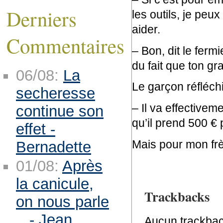
Derniers
les outils, je pe
aider.
Commentaires
– Bon, dit le ferm
du fait que ton gr
06/08:
La
Le garçon réfléchi
secheresse
– Il va effectivem
continue son
qu’il prend 500 €
effet -
Mais pour mon frèr
Bernadette
01/08:
Après
la canicule,
Trackbacks
on nous parle
.. - Jean
Aucun trackbac