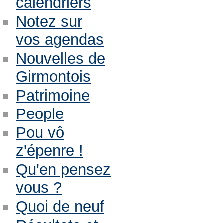
calendriers
Notez sur
vos agendas
Nouvelles de
Girmontois
Patrimoine
People
Pou vô
z'épenre !
Qu'en pensez
vous ?
Quoi de neuf