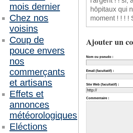
l'argent ! ! s
mois dernier
hôpitaux qui n
Chez nos
moment ! ! ! 
voisins
Coup de
Ajouter un c
pouce envers
Nom ou pseudo :
nos
commerçants
Email (facultatif) :
et artisans
Site Web (facultatif) :
Effets et
Commentaire :
annonces
météorologiques
Eléctions