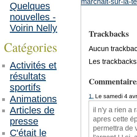
marchait-sur-la-t
Quelques
nouvelles -
Voirin Nelly
Trackbacks
Catégories
Aucun trackbac
Les trackbacks 
Activités et
résultats
Commentaire
sportifs
1.
Le samedi 4 avr
Animations
Articles de
il n'y a rien 
apres cette 
presse
permettra de v
C'était le