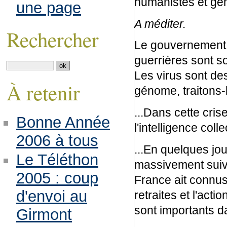
humanistes et gén
une page
A méditer.
Rechercher
Le gouvernement 
guerrières sont so
Les virus sont de
À retenir
génome, traitons-
...Dans cette crise
Bonne Année
l'intelligence coll
2006 à tous
...En quelques jou
Le Téléthon
massivement suivi
2005 : coup
France ait connus
d'envoi au
retraites et l'acti
sont importants da
Girmont