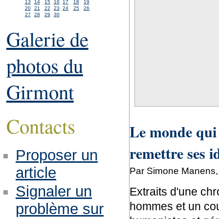
13
14
15
16
17
18
19
20
21
22
23
24
25
26
27
28
29
30
Galerie de
photos du
Girmont
Contacts
Le monde qui m
remettre ses id
Proposer un
article
Par Simone Manens, 
Signaler un
Extraits d'une chr
hommes et un couf
problème sur