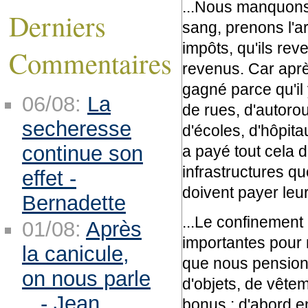
...Nous manquons 
Derniers
sang, prenons l'a
impôts, qu'ils rev
Commentaires
revenus. Car après
gagné parce qu'il
06/08:
La
de rues, d'autorou
secheresse
d'écoles, d'hôpita
continue son
a payé tout cela d
infrastructures qu
effet -
doivent payer leur
Bernadette
...Le confinement
01/08:
Après
importantes pour
la canicule,
que nous pensions 
on nous parle
d'objets, de vêtem
.. - Jean
bonus : d'abord e