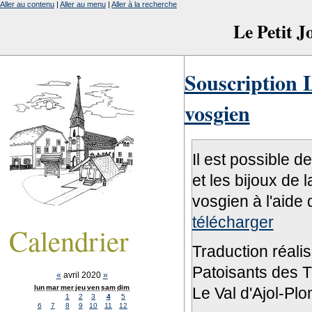
Aller au contenu
|
Aller au menu
|
Aller à la recherche
Le Petit 
Souscription L
vosgien
Il est possible d
et les bijoux de 
vosgien à l'aide 
télécharger
Calendrier
Traduction réali
Patoisants des Tr
«
avril 2020
»
lun
mar
mer
jeu
ven
sam
dim
Le Val d'Ajol-Pl
1
2
3
4
5
6
7
8
9
10
11
12