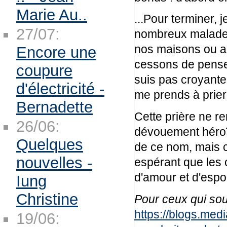
Marie Au..
...Pour terminer,
27/07:
nombreux malades 
nos maisons ou 
Encore une
cessons de penser 
coupure
suis pas croyante, 
d'électricité -
me prends à prier
Bernadette
Cette prière ne re
26/06:
dévouement héroïq
Quelques
de ce nom, mais c’
nouvelles -
espérant que les
d'amour et d'espoi
Iung
Christine
Pour ceux qui souh
https://blogs.medi
19/06: