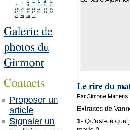
1
2
3
4
5
6
7
8
9
10
11
12
13
14
15
16
17
18
19
20
21
22
23
24
25
26
27
28
29
30
Galerie de
photos du
Girmont
Contacts
Le rire du ma
Par Simone Manens, j
Proposer un
Extraites de Van
article
Signaler un
1-
Qu'est-ce que j
marie ?