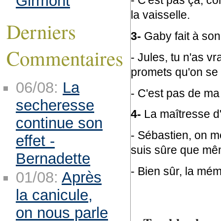
Girmont
- C'est pas ça, co
la vaisselle.
Derniers
3-
Gaby fait à son
Commentaires
- Jules, tu n'as v
promets qu'on se 
06/08:
La
- C'est pas de ma 
secheresse
4-
La maîtresse d'
continue son
- Sébastien, on m
effet -
suis sûre que mêm
Bernadette
- Bien sûr, la mémé
01/08:
Après
la canicule,
on nous parle