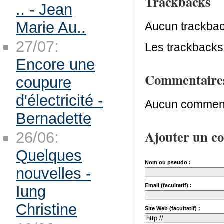
Trackbacks
.. - Jean
Marie Au..
Aucun trackbac
27/07:
Les trackbacks 
Encore une
Commentaire
coupure
d'électricité -
Aucun comment
Bernadette
Ajouter un c
26/06:
Quelques
Nom ou pseudo :
nouvelles -
Email (facultatif) :
Iung
Christine
Site Web (facultatif) :