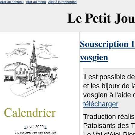
Aller au contenu
|
Aller au menu
|
Aller à la recherche
Le Petit Jo
Souscription L
vosgien
Il est possible d
et les bijoux de 
vosgien à l'aide 
télécharger
Calendrier
Traduction réali
Patoisants des Tr
«
avril 2020
»
lun
mar
mer
jeu
ven
sam
dim
Le Val d'Ajol-Pl