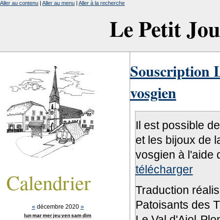
Aller au contenu
|
Aller au menu
|
Aller à la recherche
Le Petit Jo
Souscription L
vosgien
Il est possible d
et les bijoux de 
vosgien à l'aide 
télécharger
Calendrier
Traduction réali
Patoisants des Tr
«
décembre 2020
»
lun
mar
mer
jeu
ven
sam
dim
Le Val d'Ajol-Pl